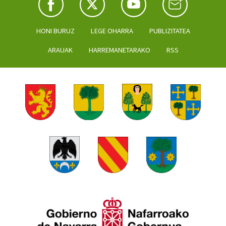
HONI BURUZ
LEGE OHARRA
PUBLIZITATEA
ARAUAK
HARREMANETARAKO
RSS