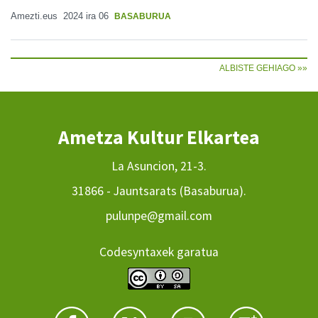
Amezti.eus
2024 ira 06
BASABURUA
ALBISTE GEHIAGO »»
Ametza Kultur Elkartea
La Asuncion, 21-3.
31866 - Jauntsarats (Basaburua).
pulunpe@gmail.com
Codesyntaxek garatua