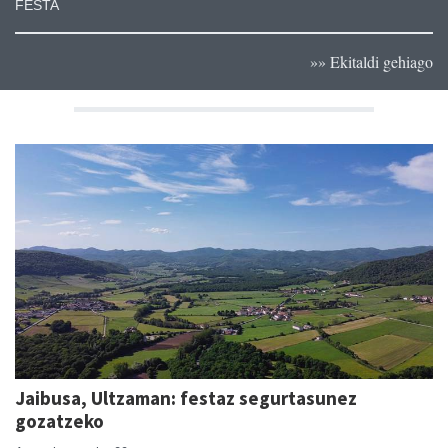
FESTA
»» Ekitaldi gehiago
Jaibusa, Ultzaman: festaz segurtasunez
gozatzeko