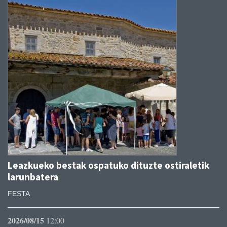
Leazkueko bestak ospatuko dituzte ostiraletik
larunbatera
FESTA
2026/08/15
12:00