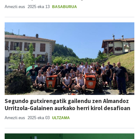
Amezti.eus
2025 eka 13
BASABURUA
Segundo gutxirengatik gailendu zen Almandoz
Urritzola-Galainen aurkako herri kirol desafioan
Amezti.eus
2025 eka 03
ULTZAMA