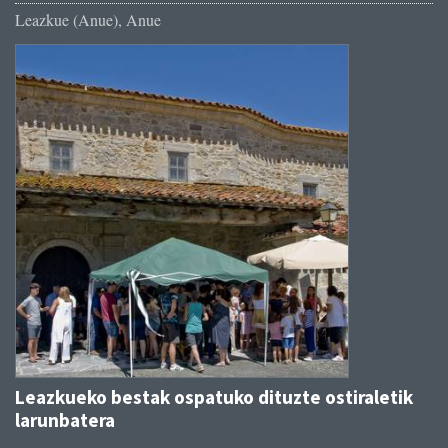
Leazkue (Anue), Anue
Leazkueko bestak ospatuko dituzte ostiraletik
larunbatera