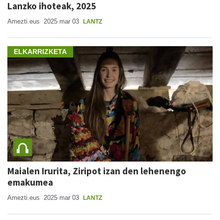
Lanzko ihoteak, 2025
Amezti.eus
2025 mar 03
LANTZ
ELKARRIZKETA
Maialen Irurita, Ziripot izan den lehenengo
emakumea
Amezti.eus
2025 mar 03
LANTZ