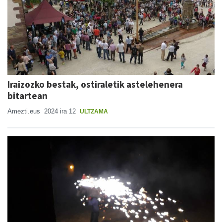
Iraizozko bestak, ostiraletik astelehenera
bitartean
Amezti.eus
2024 ira 12
ULTZAMA