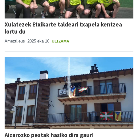
Xulatezek Etxikarte taldeari txapela kentzea
lortu du
Amezti.eus
2025 eka 16
ULTZAMA
Aizarozko pestak hasiko dira gaur!