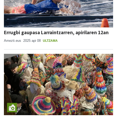
Errugbi gaupasa Larraintzarren, apirilaren 12an
Amezti.eus
2025 api 08
ULTZAMA