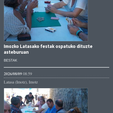
Imozko Latasako festak ospatuko dituzte
asteburuan
BESTAK
2026/08/09
08:59
Latasa (Imotz), Imotz