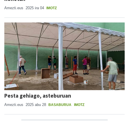
Amezti.eus
2025 ira 04
IMOTZ
Pesta gehiago, asteburuan
Amezti.eus
2025 abu 28
BASABURUA
IMOTZ