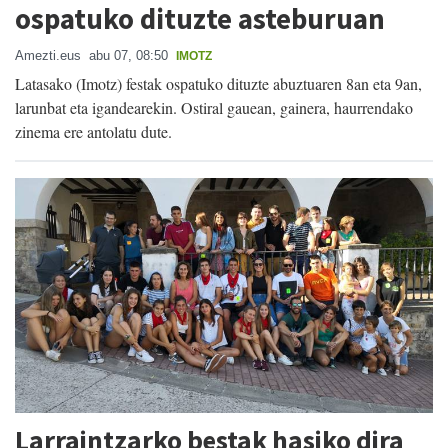
ospatuko dituzte asteburuan
Amezti.eus
abu 07, 08:50
IMOTZ
Latasako (Imotz) festak ospatuko dituzte abuztuaren 8an eta 9an,
larunbat eta igandearekin. Ostiral gauean, gainera, haurrendako
zinema ere antolatu dute.
Larraintzarko bestak hasiko dira