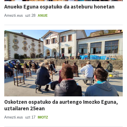
Anueko Eguna ospatuko da asteburu honetan
Amezti.eus
uzt 28
ANUE
Oskotzen ospatuko da aurtengo Imozko Eguna,
uztailaren 25ean
Amezti.eus
uzt 17
IMOTZ