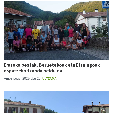
Erasoko pestak, Beruetekoak eta Etsaingoak
ospatzeko txanda heldu da
Amezti.eus
2025 abu 20
ULTZAMA