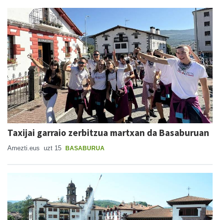
Taxijai garraio zerbitzua martxan da Basaburuan
Amezti.eus
uzt 15
BASABURUA