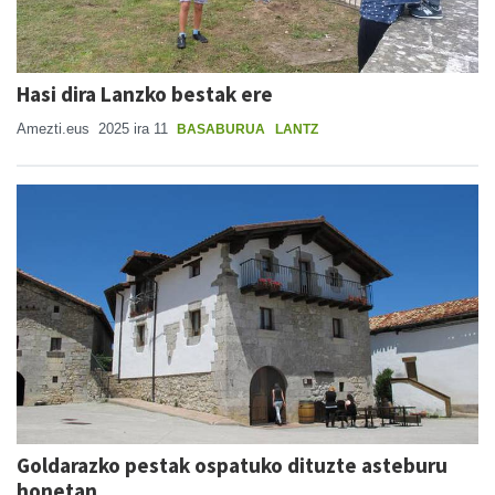
Hasi dira Lanzko bestak ere
Amezti.eus
2025 ira 11
BASABURUA
LANTZ
Goldarazko pestak ospatuko dituzte asteburu
honetan