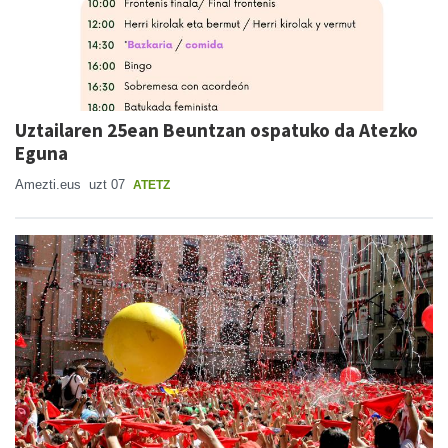
Uztailaren 25ean Beuntzan ospatuko da Atezko
Eguna
Amezti.eus
uzt 07
ATETZ