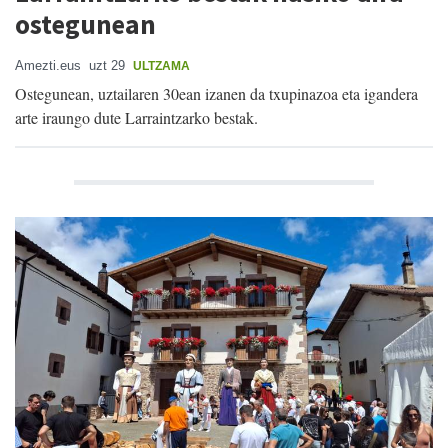
ostegunean
Amezti.eus
uzt 29
ULTZAMA
Ostegunean, uztailaren 30ean izanen da txupinazoa eta igandera
arte iraungo dute Larraintzarko bestak.