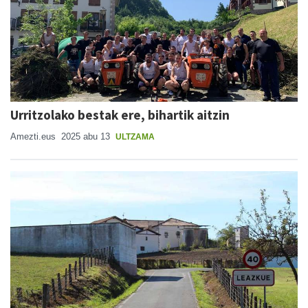
Urritzolako bestak ere, bihartik aitzin
Amezti.eus
2025 abu 13
ULTZAMA