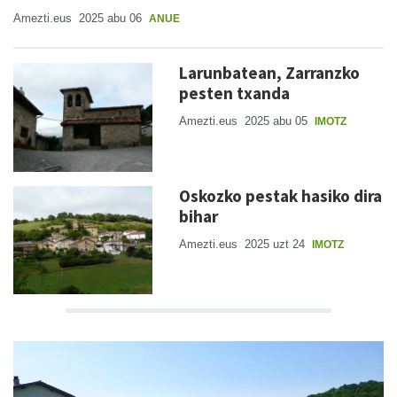
Amezti.eus
2025 abu 06
ANUE
Larunbatean, Zarranzko
pesten txanda
Amezti.eus
2025 abu 05
IMOTZ
Oskozko pestak hasiko dira
bihar
Amezti.eus
2025 uzt 24
IMOTZ