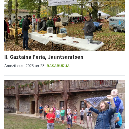
II. Gaztaina Feria, Jauntsaratsen
Amezti.eus
2025 urr 23
BASABURUA