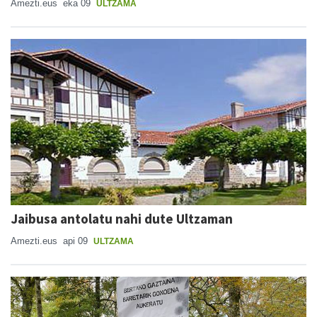
Amezti.eus
eka 09
ULTZAMA
Jaibusa antolatu nahi dute Ultzaman
Amezti.eus
api 09
ULTZAMA