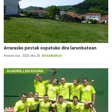
Arrarasko pestak ospatuko dira larunbatean
Amezti.eus
2025 eka 26
BASABURUA
KUADRILLEN EGUNA