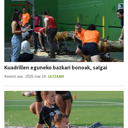
Kuadrillen eguneko bazkari bonoak, salgai
Amezti.eus
2025 mai 14
ULTZAMA