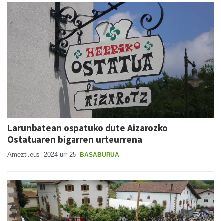
Larunbatean ospatuko dute Aizarozko
Ostatuaren bigarren urteurrena
Amezti.eus
2024 urr 25
BASABURUA