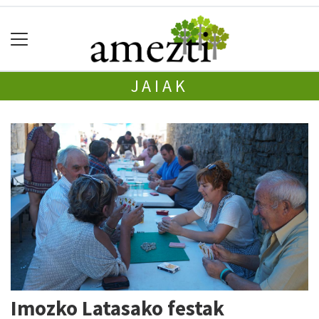
JAIAK
Imozko Latasako festak