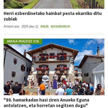
Herri ezberdinetako hainbat pesta ekarriko ditu
zubiak
Amezti.eus
2025 abu 11
ANUE
BASABURUA
AMAIA IRAIZOZ CIA
"80. hamarkadan hasi ziren Anueko Eguna
antolatzen, eta horretan segitzen dugu"