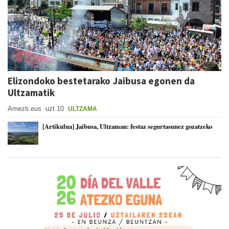
Elizondoko bestetarako Jaibusa egonen da
Ultzamatik
Amezti.eus
uzt 10
ULTZAMA
[Artikulua] Jaibusa, Ultzaman: festaz segurtasunez gozatzeko