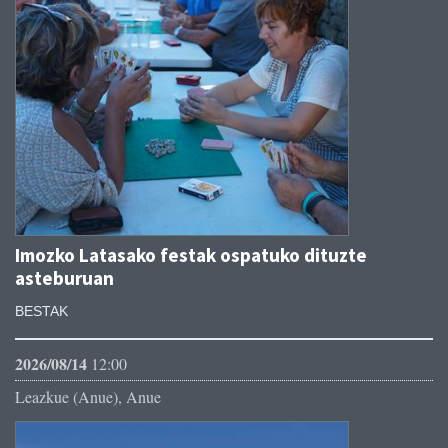
Imozko Latasako festak ospatuko dituzte
asteburuan
BESTAK
2026/08/14
12:00
Leazkue (Anue), Anue