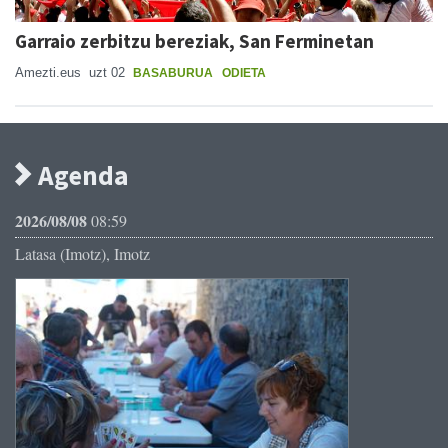
Garraio zerbitzu bereziak, San Ferminetan
Amezti.eus
uzt 02
BASABURUA
ODIETA
Agenda
2026/08/08
08:59
Latasa (Imotz), Imotz