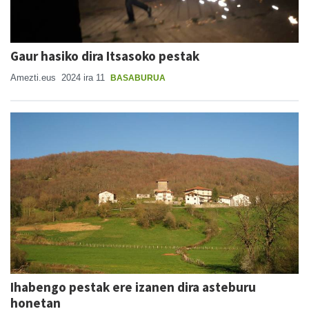
Gaur hasiko dira Itsasoko pestak
Amezti.eus
2024 ira 11
BASABURUA
Ihabengo pestak ere izanen dira asteburu
honetan