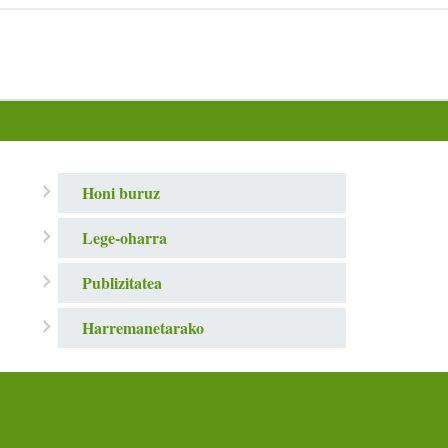
Honi buruz
Lege-oharra
Publizitatea
Harremanetarako