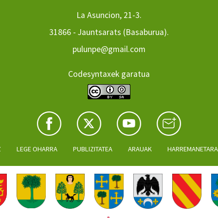
La Asuncion, 21-3.
31866 - Jauntsarats (Basaburua).
pulunpe@gmail.com
Codesyntaxek garatua
Z
LEGE OHARRA
PUBLIZITATEA
ARAUAK
HARREMANETAR