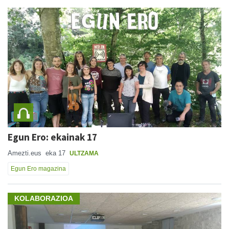
Egun Ero: ekainak 17
Amezti.eus
eka 17
ULTZAMA
Egun Ero magazina
KOLABORAZIOA