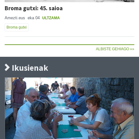
Broma gutxi: 45. saioa
Amezti.eus
eka 04
ULTZAMA
Broma gutxi
ALBISTE GEHIAGO »»
Ikusienak