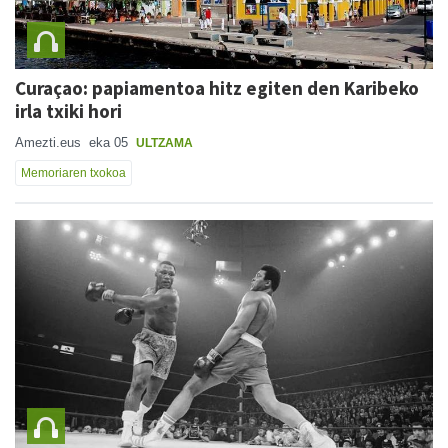
Curaçao: papiamentoa hitz egiten den Karibeko
irla txiki hori
Amezti.eus
eka 05
ULTZAMA
Memoriaren txokoa