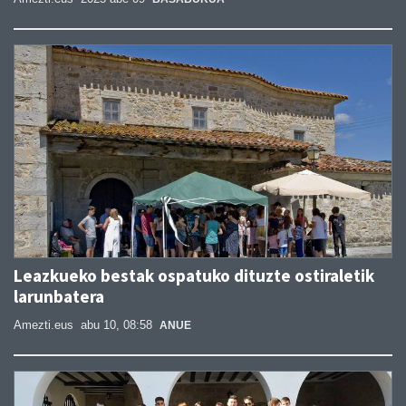
Leazkueko bestak ospatuko dituzte ostiraletik
larunbatera
Amezti.eus
abu 10, 08:58
ANUE