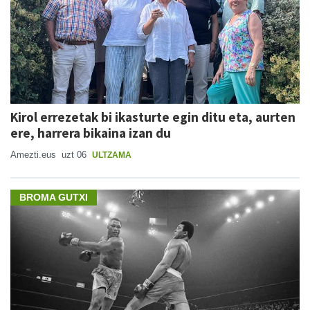
Kirol errezetak bi ikasturte egin ditu eta, aurten
ere, harrera bikaina izan du
Amezti.eus
uzt 06
ULTZAMA
BROMA GUTXI