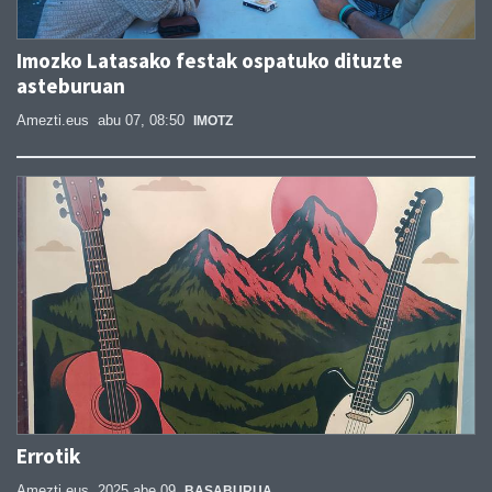
Imozko Latasako festak ospatuko dituzte
asteburuan
Amezti.eus
abu 07, 08:50
IMOTZ
Errotik
Amezti.eus
2025 abe 09
BASABURUA