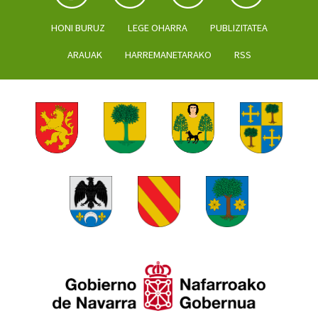
HONI BURUZ
LEGE OHARRA
PUBLIZITATEA
ARAUAK
HARREMANETARAKO
RSS