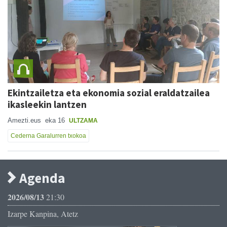
Ekintzailetza eta ekonomia sozial eraldatzailea
ikasleekin lantzen
Amezti.eus
eka 16
ULTZAMA
Cederna Garalurren txokoa
Agenda
2026/08/13
21:30
Izarpe Kanpina, Atetz