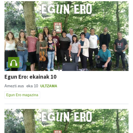
Egun Ero: ekainak 10
Amezti.eus
eka 10
ULTZAMA
Egun Ero magazina