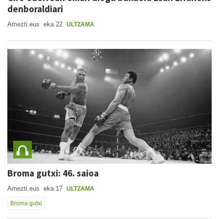
denboraldiari
Amezti.eus
eka 22
ULTZAMA
Broma gutxi: 46. saioa
Amezti.eus
eka 17
ULTZAMA
Broma gutxi