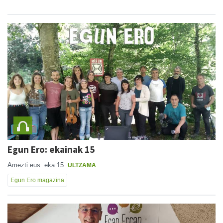
Egun Ero: ekainak 15
Amezti.eus
eka 15
ULTZAMA
Egun Ero magazina