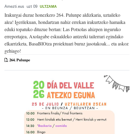
Amezti.eus
uzt 09
ULTZAMA
Irakurgai duzue honezkero 264. Pulunpe aldizkaria, uztaileko
alea! Igerilekuan, hondartzan nahiz errekan irakurtzeko hamaika
eduki topatuko dituzue bertan: Las Potxolas ahizpen inguruko
erreportajea, Axolagabe eskualdeko antzerki tailerrari egindako
elkarrizketa, BasaBIOtza proiektuari buruz jasotakoak... eta askoz
gehiago!
264. Pulunpe