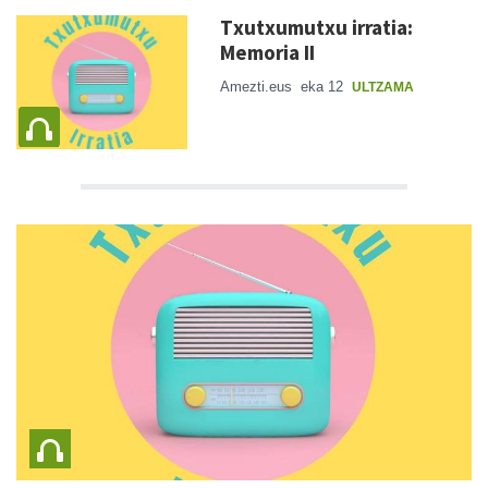
Txutxumutxu irratia:
Memoria II
Amezti.eus
eka 12
ULTZAMA