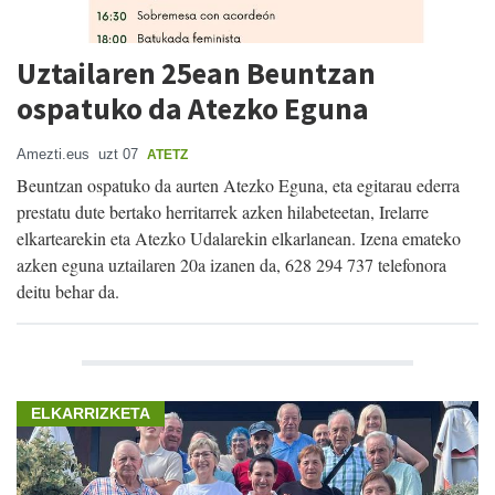
Uztailaren 25ean Beuntzan
ospatuko da Atezko Eguna
Amezti.eus
uzt 07
ATETZ
Beuntzan ospatuko da aurten Atezko Eguna, eta egitarau ederra
prestatu dute bertako herritarrek azken hilabeteetan, Irelarre
elkartearekin eta Atezko Udalarekin elkarlanean. Izena emateko
azken eguna uztailaren 20a izanen da, 628 294 737 telefonora
deitu behar da.
ELKARRIZKETA