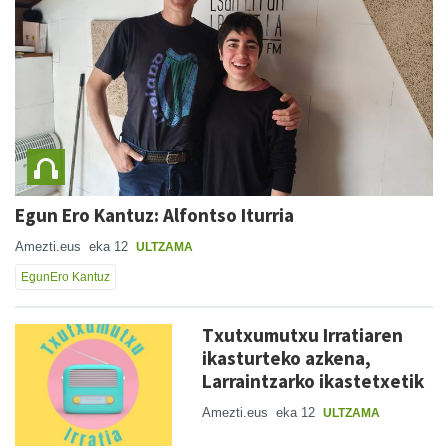
Egun Ero Kantuz: Alfontso Iturria
Amezti.eus
eka 12
ULTZAMA
EgunEro Kantuz
Txutxumutxu Irratiaren
ikasturteko azkena,
Larraintzarko ikastetxetik
Amezti.eus
eka 12
ULTZAMA