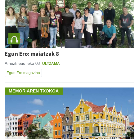
Egun Ero: maiatzak 8
Amezti.eus
eka 08
ULTZAMA
Egun Ero magazina
MEMORIAREN TXOKOA