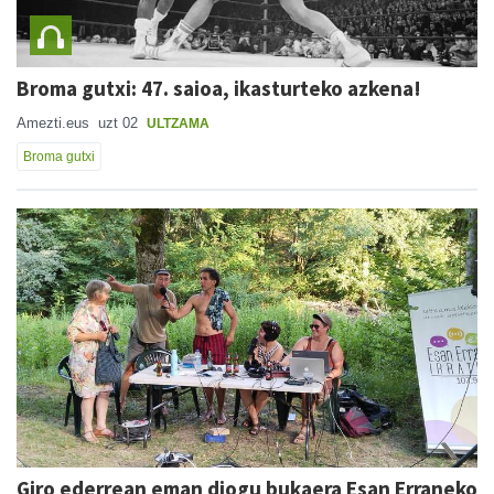
Broma gutxi: 47. saioa, ikasturteko azkena!
Amezti.eus
uzt 02
ULTZAMA
Broma gutxi
Giro ederrean eman diogu bukaera Esan Erraneko