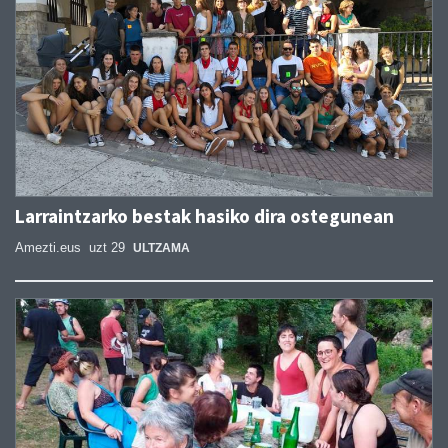
Larraintzarko bestak hasiko dira ostegunean
Amezti.eus
uzt 29
ULTZAMA