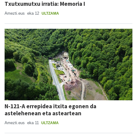
Txutxumutxu irratia: Memoria I
Amezti.eus
eka 12
ULTZAMA
N-121-A errepidea itxita egonen da
astelehenean eta asteartean
Amezti.eus
eka 11
ULTZAMA