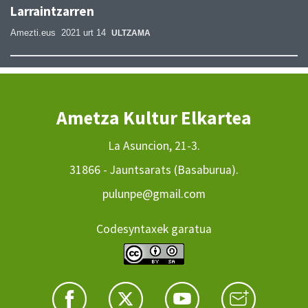
Larraintzarren
Amezti.eus
2021 urt 14
ULTZAMA
Ametza Kultur Elkartea
La Asuncion, 21-3.
31866 - Jauntsarats (Basaburua).
pulunpe@gmail.com
Codesyntaxek garatua