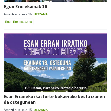
Egun Ero: ekainak 16
Amezti.eus
eka 16
ULTZAMA
Egun Ero magazina
Esan Erraneko ikasturte bukaerako besta izanen
da ostegunean
Amezti.eus
eka 15
ULTZAMA