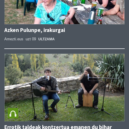
Azken Pulunpe, irakurgai
Amezti.eus
uzt 09
ULTZAMA
Errotik taldeak kontzertua emanen du bihar