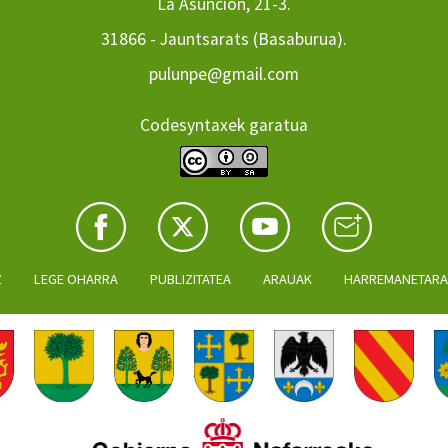
La Asuncion, 21-3.
31866 - Jauntsarats (Basaburua).
pulunpe@gmail.com
Codesyntaxek garatua
Z
LEGE OHARRA
PUBLIZITATEA
ARAUAK
HARREMANETAR