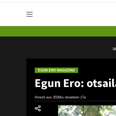
I
EGUN ERO MAGAZINA
Egun Ero: otsai
Amezti.eus
2026ko otsailaren 17a