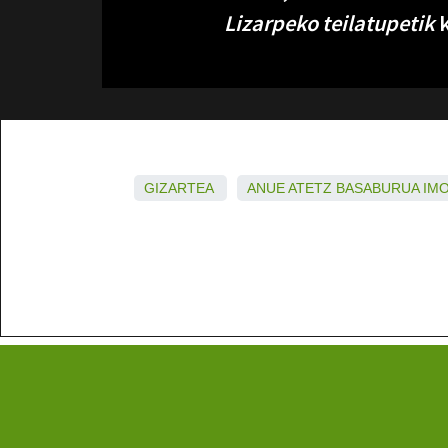
Lizarpeko teilatupetik
k
GIZARTEA
ANUE
ATETZ
BASABURUA
IM