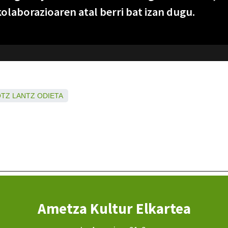
olaborazioaren atal berri bat izan dugu.
OTZ
LANTZ
ODIETA
Ametza Kultur Elkartea