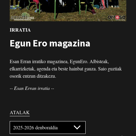
IRRATIA
Egun Ero magazina
Esan Erran irratiko magazinea, EgunEro. Albisteak,
elkarrizketak, agenda eta beste hainbat gauza. Saio guztiak
osorik entzun ditzakezu.
-- Esan Erran irratia --
ATALAK