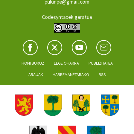
pulunpe@gmail.com
Codesyntaxek garatua
HONI BURUZ
LEGE OHARRA
PUBLIZITATEA
ARAUAK
HARREMANETARAKO
RSS