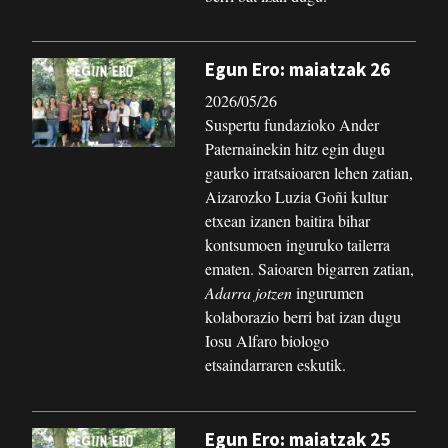
Egun Ero: maiatzak 26
2026/05/26
Suspertu fundazioko Ander
Paternainekin hitz egin dugu
gaurko irratsaioaren lehen zatian,
Aizarozko Luzia Goñi kultur
etxean izanen baitira bihar
kontsumoen inguruko tailerra
ematen. Saioaren bigarren zatian,
Adarra jotzen
ingurumen
kolaborazio berri bat izan dugu
Iosu Alfaro biologo
etsaindarraren eskutik.
Egun Ero: maiatzak 25