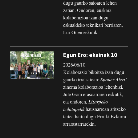
dugu gaurko saioaren lehen
zatian. Ondoren, euskara
kolaborazioa izan dugu
eskualdeko teknikari berriaren,
Lur Gilen eskutik.
Egun Ero: ekainak 10
2026/06/10
Kolaborazio bikoitza izan dugu
gaurko irratsaioan:
Spoiler Alert!
zinema kolaborazioa lehenbizi,
Jule Goñi erasoarraren eskutik,
eta ondoren,
Lizarpeko
teilatupetik
hausnarrean aritzeko
tartea hartu dugu Erruki Ezkurra
arrarastarrarekin.