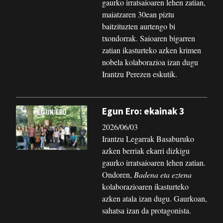
gaurko irratsaioaren lehen zatian,
maiatzaren 30ean piztu
baitzituzten aurtengo bi
txondorrak. Saioaren bigarren
zatian ikasturteko azken krimen
nobela kolaborazioa izan dugu
Irantzu Perezen eskutik.
Egun Ero: ekainak 3
2026/06/03
Irantzu Legarrak Basaburuko
azken berriak ekarri dizkigu
gaurko irratsaioaren lehen zatian.
Ondoren,
Badena eta eztena
kolaborazioaren ikasturteko
azken atala izan dugu. Gaurkoan,
sahatsa izan da protagonista.