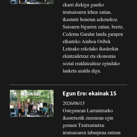
ekarri dizkigu gaurko
irratsaioaren lehen zatian,
ikasturte honetan azkenekoz.
Saioaren bigarren zatian, berriz,
Cederna Garalur landa garapen
elkarteko Ainhoa Oribek
Leitzako eskolako ikasleekin
ekintzailetzaz eta ekonomia
sozial eraldatzaileaz egindako
lanketa azaldu digu.
Egun Ero: ekainak 15
2026/06/15
Ostegunean Larraintzarko
ikastetxetik zuzenean egin
genuen Txutxumutxu
irratsaioaren laburpena entzun