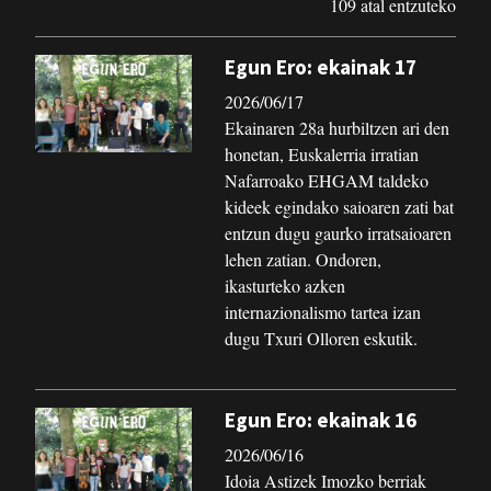
109 atal entzuteko
Egun Ero: ekainak 17
2026/06/17
Ekainaren 28a hurbiltzen ari den
honetan, Euskalerria irratian
Nafarroako EHGAM taldeko
kideek egindako saioaren zati bat
entzun dugu gaurko irratsaioaren
lehen zatian. Ondoren,
ikasturteko azken
internazionalismo tartea izan
dugu Txuri Olloren eskutik.
Egun Ero: ekainak 16
2026/06/16
Idoia Astizek Imozko berriak