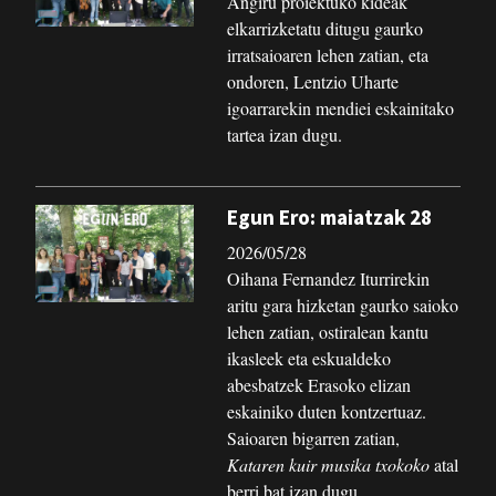
Angiru proiektuko kideak
elkarrizketatu ditugu gaurko
irratsaioaren lehen zatian, eta
ondoren, Lentzio Uharte
igoarrarekin mendiei eskainitako
tartea izan dugu.
Egun Ero: maiatzak 28
2026/05/28
Oihana Fernandez Iturrirekin
aritu gara hizketan gaurko saioko
lehen zatian, ostiralean kantu
ikasleek eta eskualdeko
abesbatzek Erasoko elizan
eskainiko duten kontzertuaz.
Saioaren bigarren zatian,
Kataren kuir musika txokoko
atal
berri bat izan dugu.