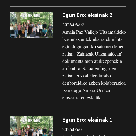
Egun Ero: ekainak 2
2026/06/02
Amaia Paz Vallejo Ultzamaldeko
berdintasun teknikariarekin hitz
egin dugu gaurko saioaren lehen
zatian, 'Zaintzak Ultzamaldean'
dokumentalaren aurkezpenekin
ari baitira. Saioaren bigarren
zatian, euskal literaturako
denboraldiko azken kolaborazioa
izan dugu Ainara Urritza
erasoarraren eskutik.
Egun Ero: ekainak 1
2026/06/01