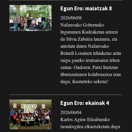
Egun Ero: maiatzak 8
2026/06/08
Nafarroako Gobernuko
Ingurumen Kudeaketan aritzen
da Silvia Zabalza lanztarra, eta
antolatu duten Nafarroako
Belardi Loratuen lehiaketaz aritu
zaigu gaurko irratsaioaren lehen
zatian. Ondoren, Patxi Irurtzun
liburuzainaren kolaborazioa izan
dugu, ikasturteko azkena!
Egun Ero: ekainak 4
2026/06/04
Karlos Agirre Eltzaburuko
txondorgilea elkarrizketatu dugu