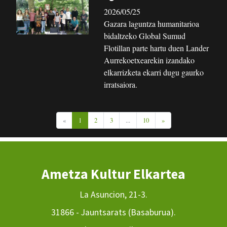
2026/05/25
Gazara laguntza humanitarioa
bidaltzeko Global Sumud
Flotillan parte hartu duen Lander
Aurrekoetxearekin izandako
elkarrizketa ekarri dugu gaurko
irratsaiora.
«
1
2
3
...
10
»
Ametza Kultur Elkartea
La Asuncion, 21-3.
31866 - Jauntsarats (Basaburua).