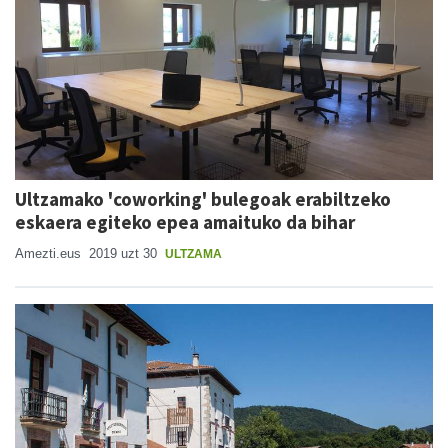
Ultzamako 'coworking' bulegoak erabiltzeko
eskaera egiteko epea amaituko da bihar
Amezti.eus
2019 uzt 30
ULTZAMA