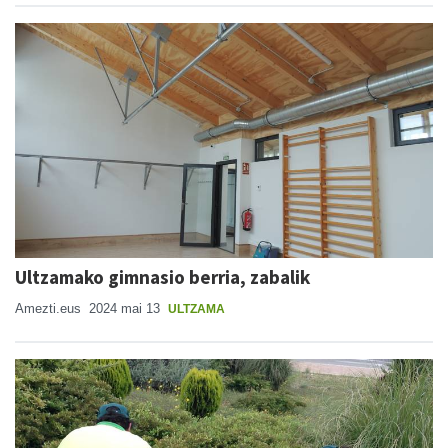
Ultzamako gimnasio berria, zabalik
Amezti.eus
2024 mai 13
ULTZAMA