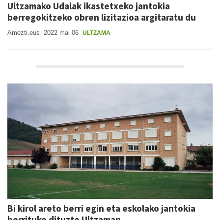
Ultzamako Udalak ikastetxeko jantokia
berregokitzeko obren lizitazioa argitaratu du
Amezti.eus
2022 mai 06
ULTZAMA
Bi kirol areto berri egin eta eskolako jantokia
berrituko dituzte Ultzaman