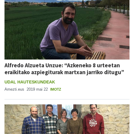
Alfredo Alzueta Unzue: “Azkeneko 8 urteetan
eraikitako azpiegiturak martxan jarriko ditugu”
UDAL HAUTESKUNDEAK
Amezti.eus
2019 mai 22
IMOTZ