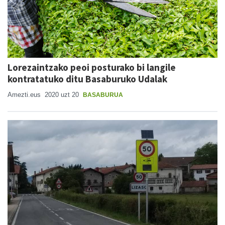
Lorezaintzako peoi posturako bi langile
kontratatuko ditu Basaburuko Udalak
Amezti.eus
2020 uzt 20
BASABURUA