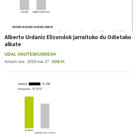
Alberto Urdaniz Elizondok jarraituko du Odietako
alkate
UDAL HAUTESKUNDEAK
Amezti.eus
2019 mai 27
ODIETA