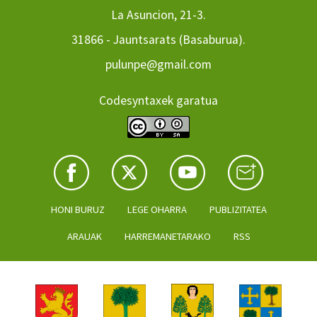
La Asuncion, 21-3.
31866 - Jauntsarats (Basaburua).
pulunpe@gmail.com
Codesyntaxek garatua
HONI BURUZ
LEGE OHARRA
PUBLIZITATEA
ARAUAK
HARREMANETARAKO
RSS