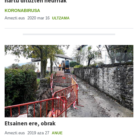
hartu dituzten neurriak
KORONABIRUSA
Amezti.eus
2020 mar 16
ULTZAMA
Etsainen ere, obrak
Amezti.eus
2019 aza 27
ANUE