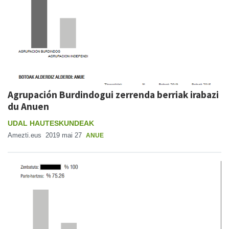
Agrupación Burdindogui zerrenda berriak irabazi
du Anuen
UDAL HAUTESKUNDEAK
Amezti.eus
2019 mai 27
ANUE