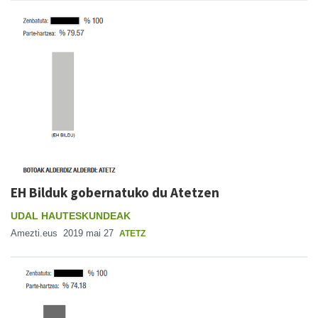
EH Bilduk gobernatuko du Atetzen
UDAL HAUTESKUNDEAK
Amezti.eus
2019 mai 27
ATETZ