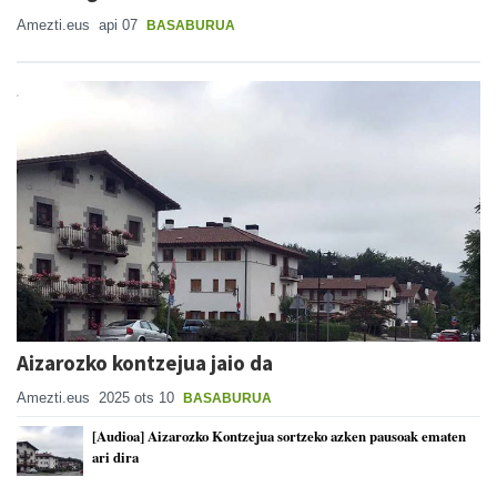
Amezti.eus
api 07
BASABURUA
Aizarozko kontzejua jaio da
Amezti.eus
2025 ots 10
BASABURUA
[Audioa] Aizarozko Kontzejua sortzeko azken pausoak ematen
ari dira