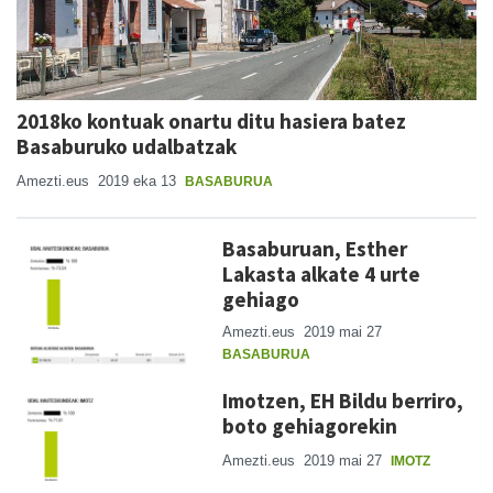
2018ko kontuak onartu ditu hasiera batez
Basaburuko udalbatzak
Amezti.eus
2019 eka 13
BASABURUA
Basaburuan, Esther
Lakasta alkate 4 urte
gehiago
Amezti.eus
2019 mai 27
BASABURUA
Imotzen, EH Bildu berriro,
boto gehiagorekin
Amezti.eus
2019 mai 27
IMOTZ