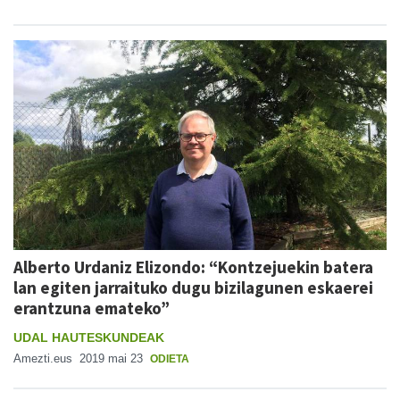
Alberto Urdaniz Elizondo: “Kontzejuekin batera
lan egiten jarraituko dugu bizilagunen eskaerei
erantzuna emateko”
UDAL HAUTESKUNDEAK
Amezti.eus
2019 mai 23
ODIETA