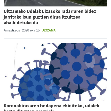
Ultzamako Udalak Lizasoko radarraren bidez
jarritako isun guztien dirua itzultzea
ahalbidetuko du
Amezti.eus
2020 eka 15
ULTZAMA
Koronabirusaren hedapena ekiditeko, udalek