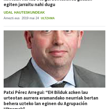
egiten jarraitu nahi dugu
UDAL HAUTESKUNDEAK
Amezti.eus
2019 mai 24
ULTZAMA
Patxi Pérez Arregui: “EH Bilduk azken lau
urteotan aurrera eramandako neurriak bertan
behera uzteko lan eginen du Agrupación