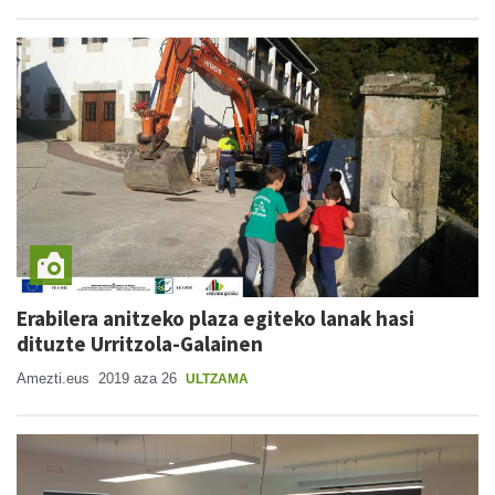
Erabilera anitzeko plaza egiteko lanak hasi
dituzte Urritzola-Galainen
Amezti.eus
2019 aza 26
ULTZAMA