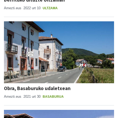
Amezti.eus
2022 urt 10
ULTZAMA
Obra, Basaburuko udaletxean
Amezti.eus
2021 urt 30
BASABURUA