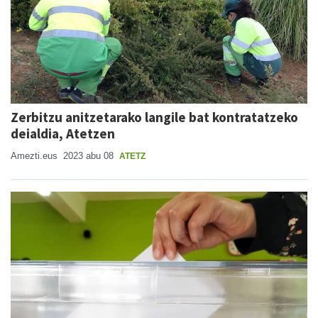
Zerbitzu anitzetarako langile bat kontratatzeko
deialdia, Atetzen
Amezti.eus
2023 abu 08
ATETZ