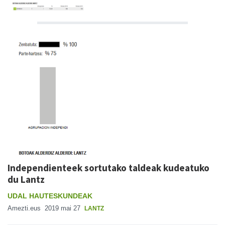
Independienteek sortutako taldeak kudeatuko
du Lantz
UDAL HAUTESKUNDEAK
Amezti.eus
2019 mai 27
LANTZ