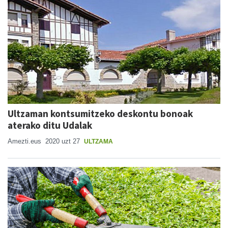
Ultzaman kontsumitzeko deskontu bonoak
aterako ditu Udalak
Amezti.eus
2020 uzt 27
ULTZAMA