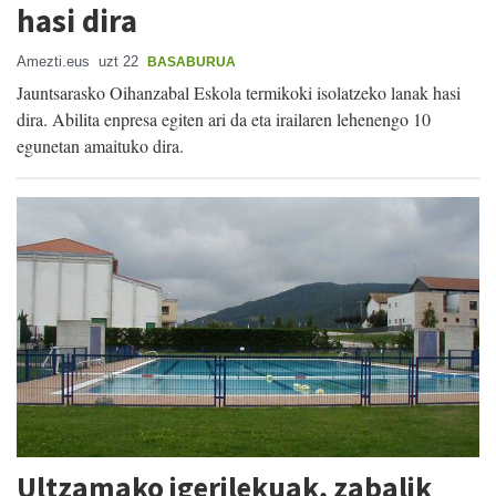
hasi dira
Amezti.eus
uzt 22
BASABURUA
Jauntsarasko Oihanzabal Eskola termikoki isolatzeko lanak hasi
dira. Abilita enpresa egiten ari da eta irailaren lehenengo 10
egunetan amaituko dira.
Ultzamako igerilekuak, zabalik