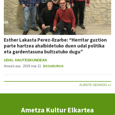
Esther Lakasta Perez-Ilzarbe: “Herritar guztion
parte hartzea ahalbidetuko duen udal politika
eta gardentasuna bultzatuko dugu”
UDAL HAUTESKUNDEAK
Amezti.eus
2019 mai 21
BASABURUA
ALBISTE GEHIAGO »»
Ametza Kultur Elkartea