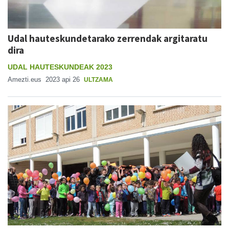
Udal hauteskundetarako zerrendak argitaratu
dira
UDAL HAUTESKUNDEAK 2023
Amezti.eus
2023 api 26
ULTZAMA