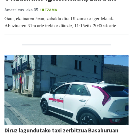
Amezti.eus
eka 05
ULTZAMA
Gaur, ekainaren 5ean, zabaldu dira Ultzamako igerilekuak.
Abuztuaren 31ra arte irekiko dituzte, 11:15etik 20:00ak arte.
Diruz lagundutako taxi zerbitzua Basaburuan