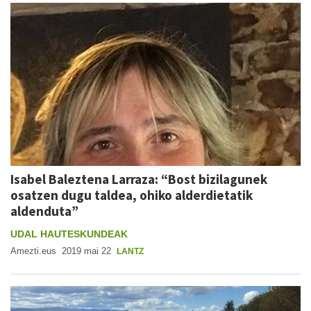
Isabel Baleztena Larraza: “Bost bizilagunek
osatzen dugu taldea, ohiko alderdietatik
aldenduta”
UDAL HAUTESKUNDEAK
Amezti.eus
2019 mai 22
LANTZ