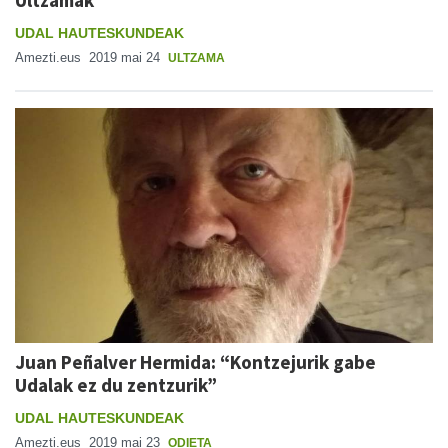
Ultzamak”
UDAL HAUTESKUNDEAK
Amezti.eus
2019 mai 24
ULTZAMA
Juan Peñalver Hermida: “Kontzejurik gabe
Udalak ez du zentzurik”
UDAL HAUTESKUNDEAK
Amezti.eus
2019 mai 23
ODIETA