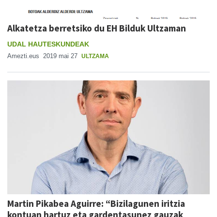
Alkatetza berretsiko du EH Bilduk Ultzaman
UDAL HAUTESKUNDEAK
Amezti.eus
2019 mai 27
ULTZAMA
Martin Pikabea Aguirre: “Bizilagunen iritzia
kontuan hartuz eta gardentasunez gauzak