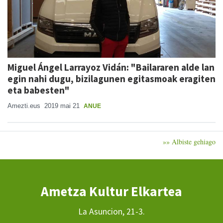
Miguel Ángel Larrayoz Vidán: "Bailararen alde lan
egin nahi dugu, bizilagunen egitasmoak eragiten
eta babesten"
Amezti.eus
2019 mai 21
ANUE
»» Albiste gehiago
Ametza Kultur Elkartea
La Asuncion, 21-3.