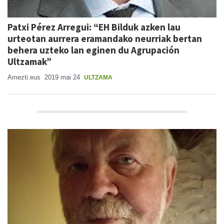
Patxi Pérez Arregui: “EH Bilduk azken lau
urteotan aurrera eramandako neurriak bertan
behera uzteko lan eginen du Agrupación
Ultzamak”
Amezti.eus
2019 mai 24
ULTZAMA