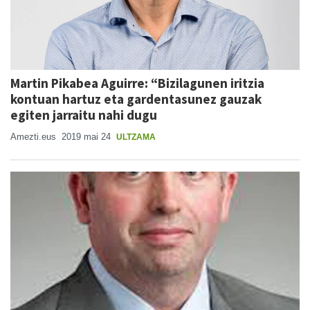
Martin Pikabea Aguirre: “Bizilagunen iritzia
kontuan hartuz eta gardentasunez gauzak
egiten jarraitu nahi dugu
Amezti.eus
2019 mai 24
ULTZAMA