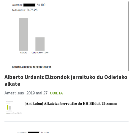
Alberto Urdaniz Elizondok jarraituko du Odietako
alkate
Amezti.eus
2019 mai 27
ODIETA
[Artikulua] Alkatetza berretsiko du EH Bilduk Ultzaman