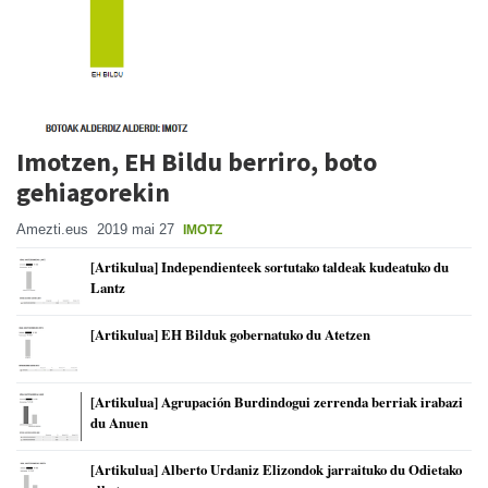
Imotzen, EH Bildu berriro, boto
gehiagorekin
Amezti.eus
2019 mai 27
IMOTZ
[Artikulua] Independienteek sortutako taldeak kudeatuko du
Lantz
[Artikulua] EH Bilduk gobernatuko du Atetzen
[Artikulua] Agrupación Burdindogui zerrenda berriak irabazi
du Anuen
[Artikulua] Alberto Urdaniz Elizondok jarraituko du Odietako