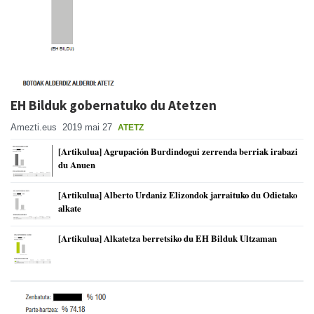
EH Bilduk gobernatuko du Atetzen
Amezti.eus
2019 mai 27
ATETZ
[Artikulua] Agrupación Burdindogui zerrenda berriak irabazi
du Anuen
[Artikulua] Alberto Urdaniz Elizondok jarraituko du Odietako
alkate
[Artikulua] Alkatetza berretsiko du EH Bilduk Ultzaman