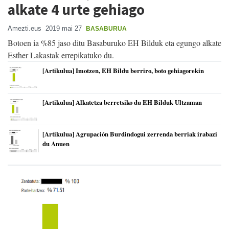
alkate 4 urte gehiago
Amezti.eus
2019 mai 27
BASABURUA
Botoen ia %85 jaso ditu Basaburuko EH Bilduk eta egungo alkate
Esther Lakastak errepikatuko du.
[Artikulua] Imotzen, EH Bildu berriro, boto gehiagorekin
[Artikulua] Alkatetza berretsiko du EH Bilduk Ultzaman
[Artikulua] Agrupación Burdindogui zerrenda berriak irabazi
du Anuen