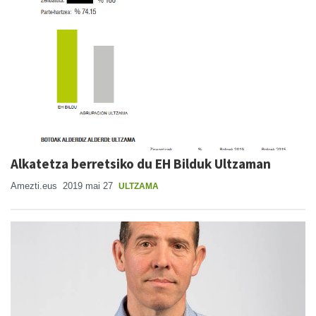
Alkatetza berretsiko du EH Bilduk Ultzaman
Amezti.eus
2019 mai 27
ULTZAMA