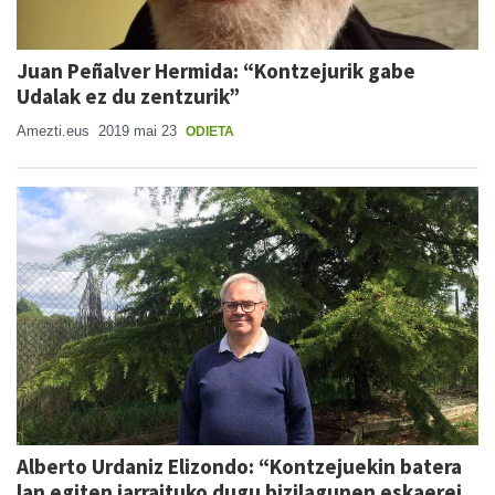
Juan Peñalver Hermida: “Kontzejurik gabe
Udalak ez du zentzurik”
Amezti.eus
2019 mai 23
ODIETA
Alberto Urdaniz Elizondo: “Kontzejuekin batera
lan egiten jarraituko dugu bizilagunen eskaerei