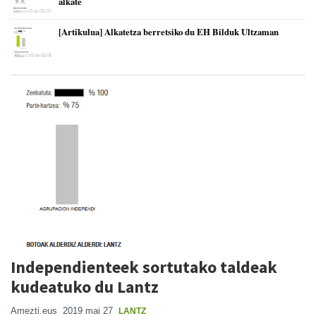
alkate
[Artikulua] Alkatetza berretsiko du EH Bilduk Ultzaman
Independienteek sortutako taldeak
kudeatuko du Lantz
Amezti.eus
2019 mai 27
LANTZ