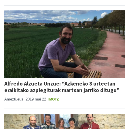
Alfredo Alzueta Unzue: “Azkeneko 8 urteetan
eraikitako azpiegiturak martxan jarriko ditugu”
Amezti.eus
2019 mai 22
IMOTZ