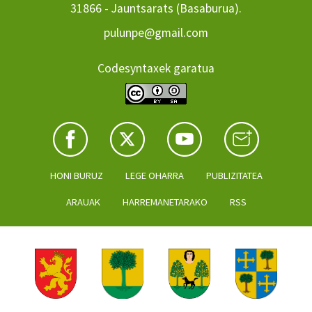
31866 - Jauntsarats (Basaburua).
pulunpe@gmail.com
Codesyntaxek garatua
HONI BURUZ
LEGE OHARRA
PUBLIZITATEA
ARAUAK
HARREMANETARAKO
RSS