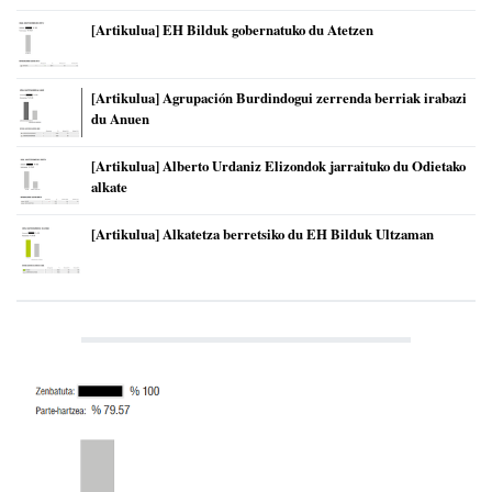
[Artikulua] EH Bilduk gobernatuko du Atetzen
[Artikulua] Agrupación Burdindogui zerrenda berriak irabazi
du Anuen
[Artikulua] Alberto Urdaniz Elizondok jarraituko du Odietako
alkate
[Artikulua] Alkatetza berretsiko du EH Bilduk Ultzaman