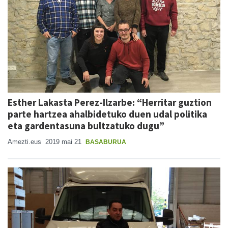
Esther Lakasta Perez-Ilzarbe: “Herritar guztion
parte hartzea ahalbidetuko duen udal politika
eta gardentasuna bultzatuko dugu”
Amezti.eus
2019 mai 21
BASABURUA