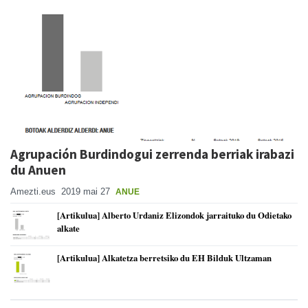
Agrupación Burdindogui zerrenda berriak irabazi
du Anuen
Amezti.eus
2019 mai 27
ANUE
[Artikulua] Alberto Urdaniz Elizondok jarraituko du Odietako
alkate
[Artikulua] Alkatetza berretsiko du EH Bilduk Ultzaman