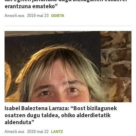
erantzuna emateko”
Amezti.eus
2019 mai 23
ODIETA
Isabel Baleztena Larraza: “Bost bizilagunek
osatzen dugu taldea, ohiko alderdietatik
aldenduta”
Amezti.eus
2019 mai 22
LANTZ