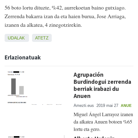
56 boto lortu dituzte, %42, aurrekoetan baino gutxiago.
Zerrenda bakarra izan da eta haien burua, Jose Arriaga,
izanen da alkatea, 4 zinegotzirekin.
UDALAK
ATETZ
Erlazionatuak
Agrupación
Burdindogui zerrenda
berriak irabazi du
Anuen
Amezti.eus
2019 mai 27
ANUE
Miguel Ángel Larrayoz izanen
da alkatea Anuen botoen %65
lortu eta gero.