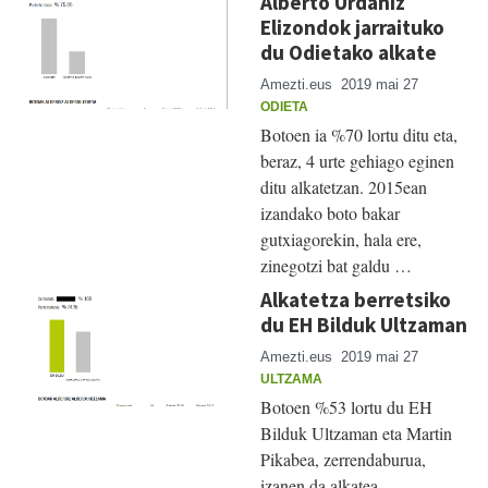
Alberto Urdaniz
Elizondok jarraituko
du Odietako alkate
Amezti.eus
2019 mai 27
ODIETA
Botoen ia %70 lortu ditu eta,
beraz, 4 urte gehiago eginen
ditu alkatetzan. 2015ean
izandako boto bakar
gutxiagorekin, hala ere,
zinegotzi bat galdu …
Alkatetza berretsiko
du EH Bilduk Ultzaman
Amezti.eus
2019 mai 27
ULTZAMA
Botoen %53 lortu du EH
Bilduk Ultzaman eta Martin
Pikabea, zerrendaburua,
izanen da alkatea.