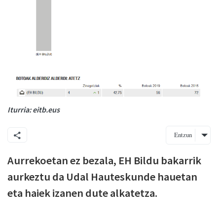
Iturria: eitb.eus
Entzun
Aurrekoetan ez bezala, EH Bildu bakarrik
aurkeztu da Udal Hauteskunde hauetan
eta haiek izanen dute alkatetza.