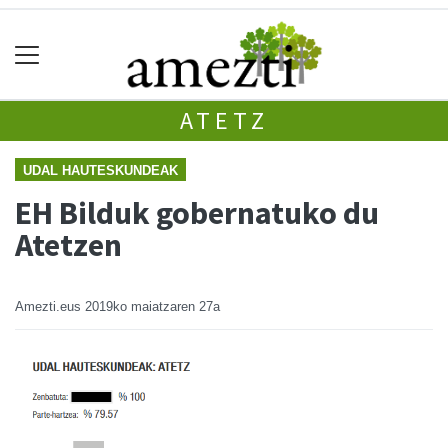
ATETZ
UDAL HAUTESKUNDEAK
EH Bilduk gobernatuko du
Atetzen
Amezti.eus
2019ko maiatzaren 27a