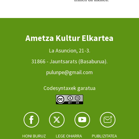
Ametza Kultur Elkartea
La Asuncion, 21-3.
31866 - Jauntsarats (Basaburua).
pulunpe@gmail.com
Codesyntaxek garatua
HONI BURUZ
LEGE OHARRA
PUBLIZITATEA