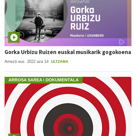
Gorka Urbizu Ruizen euskal musikarik gogokoena
Amezti.eus
2022 aza 14
ULTZAMA
ARROSA SAREA \ DOKUMENTALA