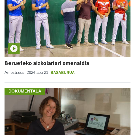
Berueteko aizkolariari omenaldia
Amezti.eus
2024 abu 21
BASABURUA
DOKUMENTALA