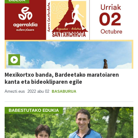
Mexikortxo banda, Bardeetako maratoiaren
kanta eta bideokliparen egile
Amezti.eus
2022 abu 02
BASABURUA
BABESTUTAKO EDUKIA