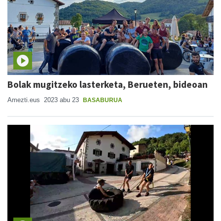
Bolak mugitzeko lasterketa, Berueten, bideoan
Amezti.eus
2023 abu 23
BASABURUA