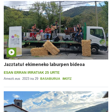
Jazztatu! ekimeneko laburpen bideoa
ESAN ERRAN IRRATIAK 25 URTE
Amezti.eus
2023 ira 29
BASABURUA
IMOTZ