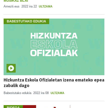
MUSIKAZ BLAI
Amezti.eus
2022 ira 22
ULTZAMA
BABESTUTAKO EDUKIA
Hizkuntza Eskola Ofizialetan izena emateko epea
zabalik dago
Babestutako edukia
2022 ira 08
ULTZAMA
BIDEOA