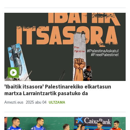
'Ibaitik itsasora' Palestinarekiko elkartasun
martxa Larraintzartik pasatuko da
Amezti.eus
2025 abu 04
ULTZAMA