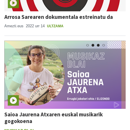
Arrosa Sarearen dokumentala estreinatu da
Amezti.eus
2022 urr 14
ULTZAMA
Saioa Jaurena Atxaren euskal musikarik
gogokoena