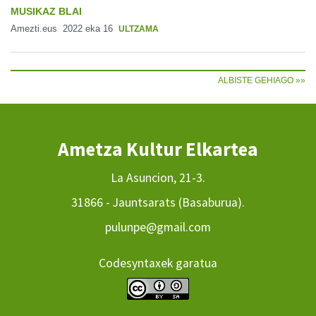
MUSIKAZ BLAI
Amezti.eus
2022 eka 16
ULTZAMA
ALBISTE GEHIAGO »»
Ametza Kultur Elkartea
La Asuncion, 21-3.
31866 - Jauntsarats (Basaburua).
pulunpe@gmail.com
Codesyntaxek garatua