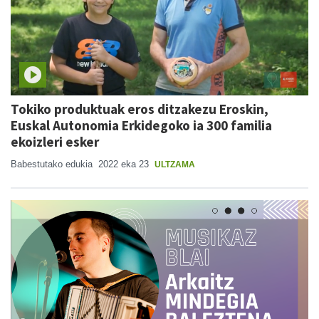
Tokiko produktuak eros ditzakezu Eroskin,
Euskal Autonomia Erkidegoko ia 300 familia
ekoizleri esker
Babestutako edukia
2022 eka 23
ULTZAMA