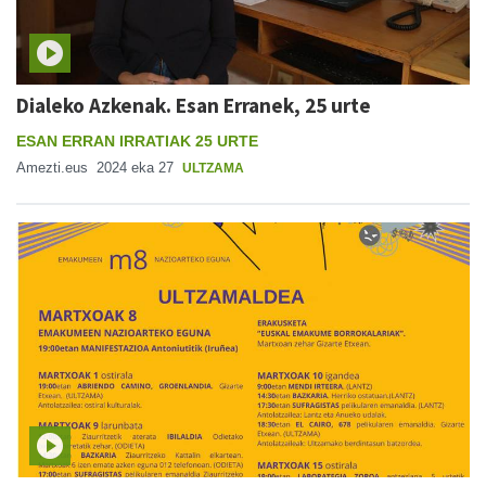
Dialeko Azkenak. Esan Erranek, 25 urte
ESAN ERRAN IRRATIAK 25 URTE
Amezti.eus
2024 eka 27
ULTZAMA