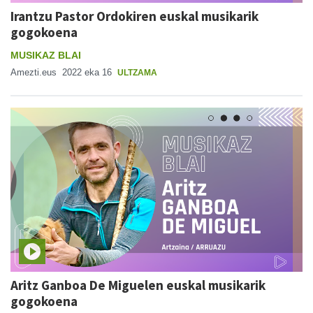
Irantzu Pastor Ordokiren euskal musikarik
gogokoena
MUSIKAZ BLAI
Amezti.eus
2022 eka 16
ULTZAMA
Aritz Ganboa De Miguelen euskal musikarik
gogokoena