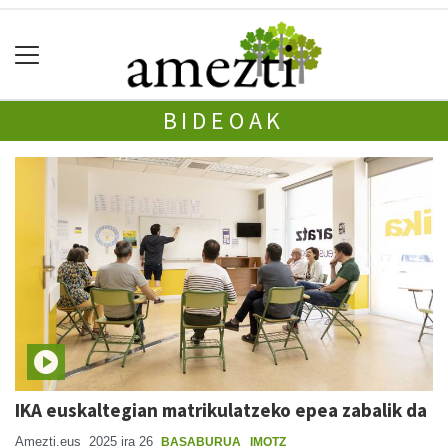
BIDEOAK
IKA euskaltegian matrikulatzeko epea zabalik da
Amezti.eus
2025 ira 26
BASABURUA
IMOTZ