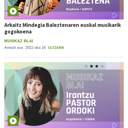
Arkaitz Mindegia Baleztenaren euskal musikarik
gogokoena
MUSIKAZ BLAI
Amezti.eus
2022 eka 16
ULTZAMA