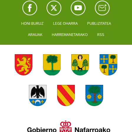
HONI BURUZ
LEGE OHARRA
PUBLIZITATEA
ARAUAK
HARREMANETARAKO
RSS