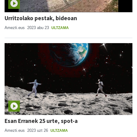
Urritzolako pestak, bideoan
Amezti.eus
2023 abu 23
ULTZAMA
Esan Erranek 25 urte, spot-a
Amezti.eus
2023 uzt 26
ULTZAMA