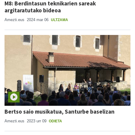
M8: Berdintasun teknikarien sareak
argitaratutako bideoa
Amezti.eus
2024 mar 06
ULTZAMA
Bertso saio musikatua, Santurbe baselizan
Amezti.eus
2023 urr 09
ODIETA