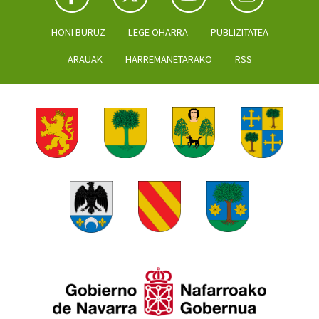
HONI BURUZ
LEGE OHARRA
PUBLIZITATEA
ARAUAK
HARREMANETARAKO
RSS