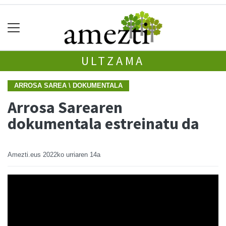
ULTZAMA
ARROSA SAREA \ DOKUMENTALA
Arrosa Sarearen
dokumentala estreinatu da
Amezti.eus
2022ko urriaren 14a