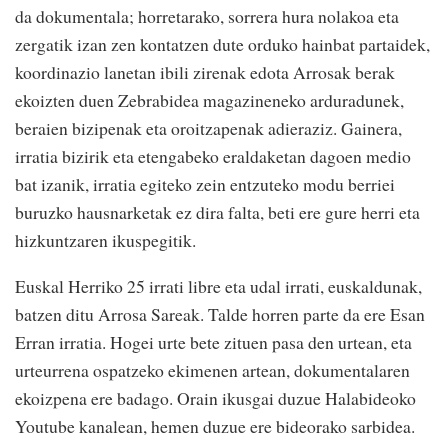
da dokumentala; horretarako, sorrera hura nolakoa eta
zergatik izan zen kontatzen dute orduko hainbat partaidek,
koordinazio lanetan ibili zirenak edota Arrosak berak
ekoizten duen Zebrabidea magazineneko arduradunek,
beraien bizipenak eta oroitzapenak adieraziz. Gainera,
irratia bizirik eta etengabeko eraldaketan dagoen medio
bat izanik, irratia egiteko zein entzuteko modu berriei
buruzko hausnarketak ez dira falta, beti ere gure herri eta
hizkuntzaren ikuspegitik.
Euskal Herriko 25 irrati libre eta udal irrati, euskaldunak,
batzen ditu Arrosa Sareak. Talde horren parte da ere Esan
Erran irratia. Hogei urte bete zituen pasa den urtean, eta
urteurrena ospatzeko ekimenen artean, dokumentalaren
ekoizpena ere badago. Orain ikusgai duzue Halabideoko
Youtube kanalean, hemen duzue ere bideorako sarbidea.