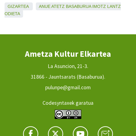
GIZARTEA
ANUE
ATETZ
BASABURUA
IMOTZ
LANTZ
ODIETA
Ametza Kultur Elkartea
La Asuncion, 21-3.
31866 - Jauntsarats (Basaburua).
pulunpe@gmail.com
Codesyntaxek garatua