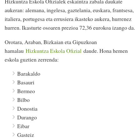
Hizkuntza Eskola Ofizialek eskaintza zabala daukate
aukeran: alemana, ingelesa, gaztelania, euskara, frantsesa,
italiera, portugesa eta errusiera ikasteko aukera, hurrenez
hurren. Ikasturte osoaren prezioa 72,36 eurokoa izango da.
Orotara, Araban, Bizkaian eta Gipuzkoan
hamalau
Hizkuntza Eskola Ofizial
daude. Hona hemen
eskola guztien zerrenda:
Barakaldo
Basauri
Bermeo
Bilbo
Donostia
Durango
Eibar
Gasteiz