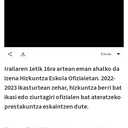
Entzun
Irailaren 1etik 16ra artean eman ahalko da
izena Hizkuntza Eskola Ofizialetan. 2022-
2023 ikasturtean zehar, hizkuntza berri bat
ikasi edo ziurtagiri ofizialen bat ateratzeko
prestakuntza eskaintzen dute.