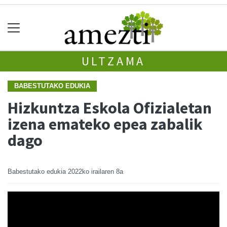
ULTZAMA
BABESTUTAKO EDUKIA
Hizkuntza Eskola Ofizialetan
izena emateko epea zabalik
dago
Babestutako edukia
2022ko irailaren 8a