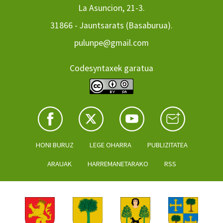
La Asuncion, 21-3.
31866 - Jauntsarats (Basaburua).
pulunpe@gmail.com
Codesyntaxek garatua
HONI BURUZ
LEGE OHARRA
PUBLIZITATEA
ARAUAK
HARREMANETARAKO
RSS