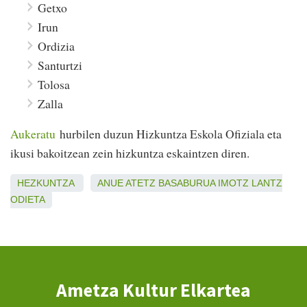
Getxo
Irun
Ordizia
Santurtzi
Tolosa
Zalla
Aukeratu
hurbilen duzun Hizkuntza Eskola Ofiziala eta
ikusi bakoitzean zein hizkuntza eskaintzen diren.
HEZKUNTZA
ANUE
ATETZ
BASABURUA
IMOTZ
LANTZ
ODIETA
Ametza Kultur Elkartea