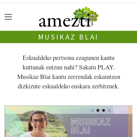
MUSIKAZ BLAI
Eskualdeko pertsona ezagunen kantu
kuttunak entzun nahi? Sakatu PLAY.
Musikaz Blai kantu zerrendak eskaintzen
dizkizute eskualdeko euskara zerbitzuek.