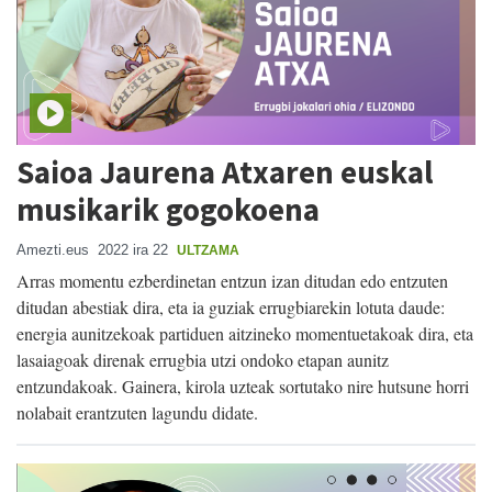
Saioa Jaurena Atxaren euskal
musikarik gogokoena
Amezti.eus
2022 ira 22
ULTZAMA
Arras momentu ezberdinetan entzun izan ditudan edo entzuten
ditudan abestiak dira, eta ia guziak errugbiarekin lotuta daude:
energia aunitzekoak partiduen aitzineko momentuetakoak dira, eta
lasaiagoak direnak errugbia utzi ondoko etapan aunitz
entzundakoak. Gainera, kirola uzteak sortutako nire hutsune horri
nolabait erantzuten lagundu didate.