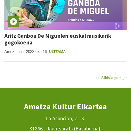
Aritz Ganboa De Miguelen euskal musikarik
gogokoena
Amezti.eus
2022 eka 16
ULTZAMA
»» Albiste gehiago
Ametza Kultur Elkartea
La Asuncion, 21-3.
31866 - Jauntsarats (Basaburua).