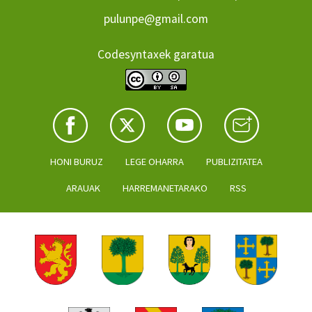
pulunpe@gmail.com
Codesyntaxek garatua
HONI BURUZ
LEGE OHARRA
PUBLIZITATEA
ARAUAK
HARREMANETARAKO
RSS