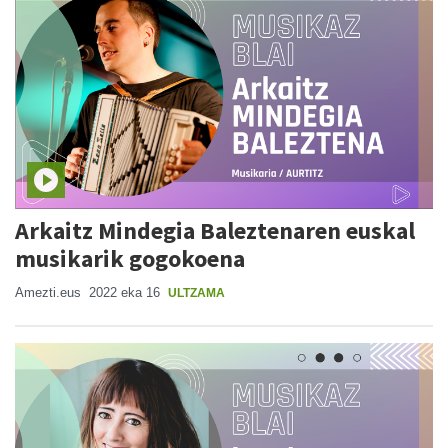
Arkaitz Mindegia Baleztenaren euskal
musikarik gogokoena
Amezti.eus
2022 eka 16
ULTZAMA