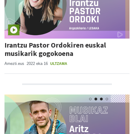
Irantzu Pastor Ordokiren euskal
musikarik gogokoena
Amezti.eus
2022 eka 16
ULTZAMA