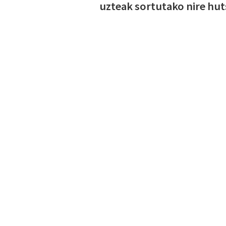
uzteak sortutako nire hut