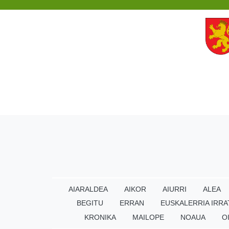
AIARALDEA
AIKOR
AIURRI
ALEA
BEGITU
ERRAN
EUSKALERRIA IRRA
KRONIKA
MAILOPE
NOAUA
O