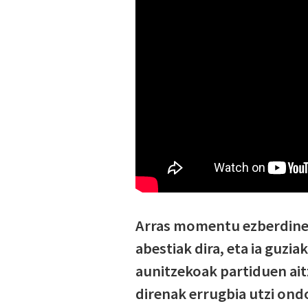
Arras momentu ezberdinet
abestiak dira, eta ia guzi
aunitzekoak partiduen ai
direnak errugbia utzi ond