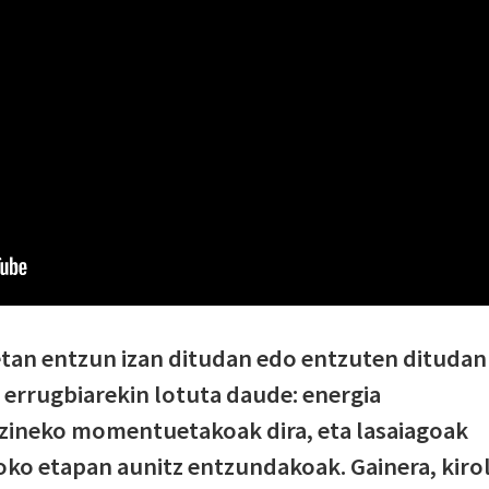
an entzun izan ditudan edo entzuten ditudan
ak errugbiarekin lotuta daude: energia
tzineko momentuetakoak dira, eta lasaiagoak
oko etapan aunitz entzundakoak. Gainera, kiro