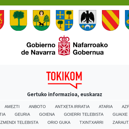
Gertuko informazioa, euskaraz
AMEZTI
ANBOTO
ANTXETA IRRATIA
ATARIA
AZP
TIA
GEURIA
GOIENA
GOIERRI TELEBISTA
GUAIXE
IZMENDI TELEBISTA
ORIO GUKA
TXINTXARRI
ZARAUT