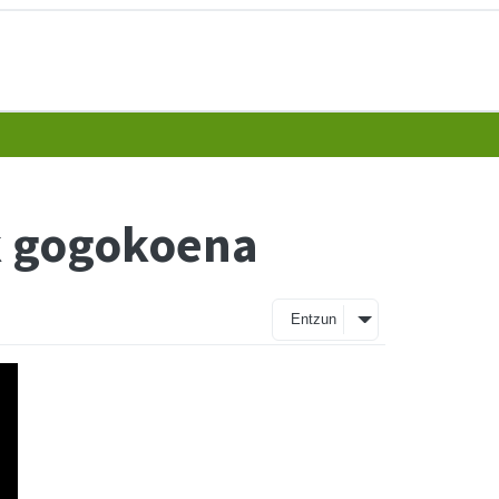
k gogokoena
Entzun