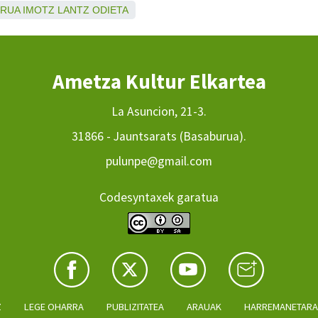
URUA
IMOTZ
LANTZ
ODIETA
Ametza Kultur Elkartea
La Asuncion, 21-3.
31866 - Jauntsarats (Basaburua).
pulunpe@gmail.com
Codesyntaxek garatua
Z
LEGE OHARRA
PUBLIZITATEA
ARAUAK
HARREMANETAR