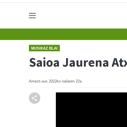
MUSIKAZ BLAI
Saioa Jaurena At
Amezti.eus
2022ko irailaren 22a