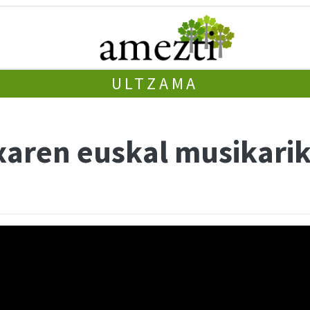
ULTZAMA
xaren euskal musikari