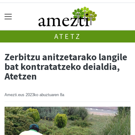
ATETZ
Zerbitzu anitzetarako langile
bat kontratatzeko deialdia,
Atetzen
Amezti.eus
2023ko abuztuaren 8a