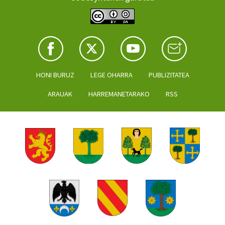
HONI BURUZ
LEGE OHARRA
PUBLIZITATEA
ARAUAK
HARREMANETARAKO
RSS