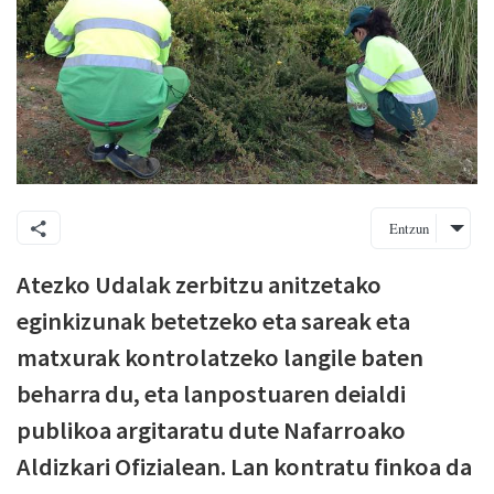
Entzun
Atezko Udalak zerbitzu anitzetako
eginkizunak betetzeko eta sareak eta
matxurak kontrolatzeko langile baten
beharra du, eta lanpostuaren deialdi
publikoa argitaratu dute Nafarroako
Aldizkari Ofizialean. Lan kontratu finkoa da