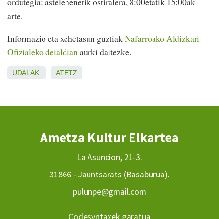
ordutegia: astelehenetik ostiralera, 8:00etatik 15:00ak
arte.
Informazio eta xehetasun guztiak
Nafarroako Aldizkari
Ofizialeko deialdian
aurki daitezke.
UDALAK
ATETZ
Ametza Kultur Elkartea
La Asuncion, 21-3.
31866 - Jauntsarats (Basaburua).
pulunpe@gmail.com
Codesyntaxek garatua