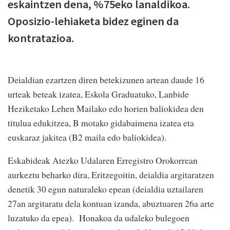
eskaintzen dena, %75eko lanaldikoa.
Oposizio-lehiaketa bidez eginen da
kontratazioa.
Deialdian ezartzen diren betekizunen artean daude 16
urteak beteak izatea, Eskola Graduatuko, Lanbide
Heziketako Lehen Mailako edo horien baliokidea den
titulua edukitzea, B motako gidabaimena izatea eta
euskaraz jakitea (B2 maila edo baliokidea).
Eskabideak Atezko Udalaren Erregistro Orokorrean
aurkeztu beharko dira, Eritzegoitin, deialdia argitaratzen
denetik 30 egun naturaleko epean (deialdia uztailaren
27an argitaratu dela kontuan izanda, abuztuaren 26a arte
luzatuko da epea). Honakoa da udaleko bulegoen