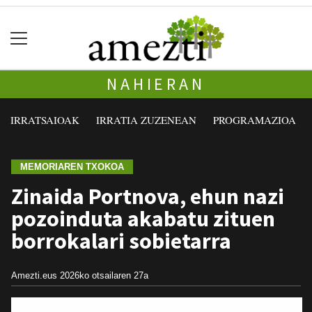
NAHIERAN
IRRATSAIOAK
IRRATIA ZUZENEAN
PROGRAMAZIOA
MEMORIAREN TXOKOA
Zinaida Portnova, ehun nazi
pozoinduta akabatu zituen
borrokalari sobietarra
Amezti.eus
2026ko otsailaren 27a