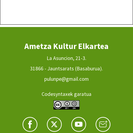
Ametza Kultur Elkartea
La Asuncion, 21-3.
31866 - Jauntsarats (Basaburua).
pulunpe@gmail.com
Codesyntaxek garatua