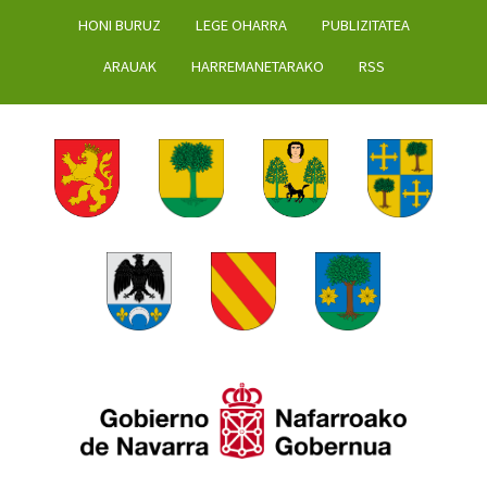
HONI BURUZ
LEGE OHARRA
PUBLIZITATEA
ARAUAK
HARREMANETARAKO
RSS