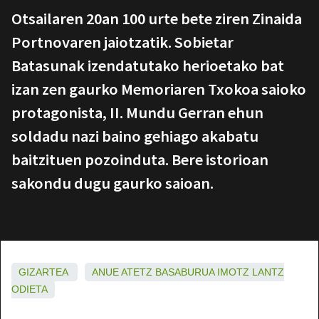
Otsailaren 20an 100 urte bete ziren Zinaida
Portnovaren jaiotzatik. Sobietar
Batasunak izendatutako herioetako bat
izan zen gaurko Memoriaren Txokoa saioko
protagonista, II. Mundu Gerran ehun
soldadu nazi baino gehiago akabatu
baitzituen pozoinduta. Bere istorioan
sakondu dugu gaurko saioan.
GIZARTEA
ANUE
ATETZ
BASABURUA
IMOTZ
LANTZ
ODIETA