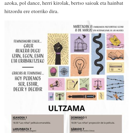
azoka, pol dance, herri kirolak, bertso saioak eta hainbat
hitzordu ere etorriko dira.