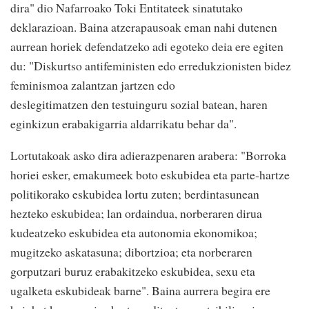
dira" dio Nafarroako Toki Entitateek sinatutako
deklarazioan. Baina atzerapausoak eman nahi dutenen
aurrean horiek defendatzeko adi egoteko deia ere egiten
du: "Diskurtso antifeministen edo erredukzionisten bidez
feminismoa zalantzan jartzen edo
deslegitimatzen den testuinguru sozial batean, haren
eginkizun erabakigarria aldarrikatu behar da".
Lortutakoak asko dira adierazpenaren arabera: "Borroka
horiei esker, emakumeek boto eskubidea eta parte-hartze
politikorako eskubidea lortu zuten; berdintasunean
hezteko eskubidea; lan ordaindua, norberaren dirua
kudeatzeko eskubidea eta autonomia ekonomikoa;
mugitzeko askatasuna; dibortzioa; eta norberaren
gorputzari buruz erabakitzeko eskubidea, sexu eta
ugalketa eskubideak barne". Baina aurrera begira ere