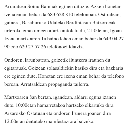
Arraratsen Soinu Bainuak eginen dituzte. Azken honetan
izena eman behar da 683 628 810 telefonoan. Ostiralean,
gainera, Basaburuko Udaleko Berdintasun Batzordeak
urteroko emakumeen afaria antolatu du, 21:00etan, Igoan.
Izena martxoaren 1a baino lehen eman behar da 649 04 27
90 edo 629 27 57 26 telefonoei idatziz.
Ondoren, larunbatean, goizetik iluntzera iraunen du
egitarauak. Goizean solasaldiekin hasiko dira eta bazkaria
ere eginen dute. Honetan ere izena eman behar da telefono
berean. Arratsaldean propaganda tailerra.
Martxoaren 8an bertan, igandean, aldarri eguna izanen
dute. 10:00etan hamarretakoa hartzeko elkartuko dira
Aizarozko Ostatuan eta ondoren Iruñera joanen dira
12:00etan deitutako manifestaziora batzeko.