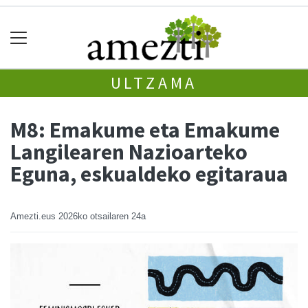
ULTZAMA
M8: Emakume eta Emakume
Langilearen Nazioarteko
Eguna, eskualdeko egitaraua
Amezti.eus
2026ko otsailaren 24a