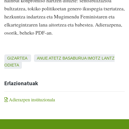
hainbat konpromiso hartzen dituzte: sentsibilizazioa
bultzatzea, tokiko politikoetan genero ikuspegia txertatzea,
hezkuntza indartzea eta Mugimendu Feministaren eta
elkartegintzaren lana aitortzea eta babestea. Adierazpena,
osorik, beheko PDF-an.
GIZARTEA
ANUE
ATETZ
BASABURUA
IMOTZ
LANTZ
ODIETA
Erlazionatuak
Adierazpen instituzionala