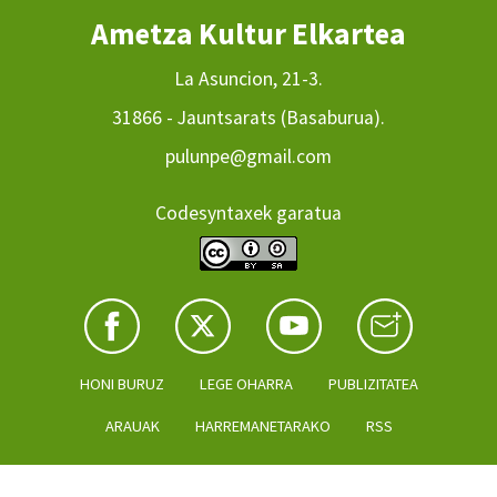
Ametza Kultur Elkartea
La Asuncion, 21-3.
31866 - Jauntsarats (Basaburua).
pulunpe@gmail.com
Codesyntaxek garatua
HONI BURUZ
LEGE OHARRA
PUBLIZITATEA
ARAUAK
HARREMANETARAKO
RSS