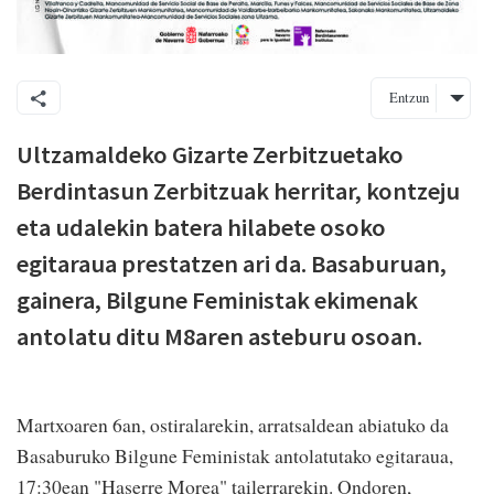
Entzun
Ultzamaldeko Gizarte Zerbitzuetako
Berdintasun Zerbitzuak herritar, kontzeju
eta udalekin batera hilabete osoko
egitaraua prestatzen ari da. Basaburuan,
gainera, Bilgune Feministak ekimenak
antolatu ditu M8aren asteburu osoan.
Martxoaren 6an, ostiralarekin, arratsaldean abiatuko da
Basaburuko Bilgune Feministak antolatutako egitaraua,
17:30ean "Haserre Morea" tailerrarekin. Ondoren,