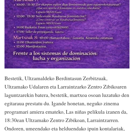
Bestetik, Ultzamaldeko Berdintasun Zerbitzuak,
Ultzamako Udalaren eta Larraintzarko Zentro Zibikoaren
laguntzarekin batera, bestetik, martxoa osoan luzatuko den
egitaraua prestatu du. Igande honetan, neguko zinema
programari amiera emateko, Las niñas pelikula izanen da,
18:30ean Ultzamako Zentro Zibikoan, Larraintzarren.
Ondoren, umeendako eta helduendako ipuin kontalariak,