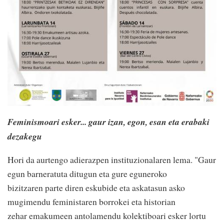
Feminismoari esker... gaur izan, egon, esan eta erabaki
dezakegu
Hori da aurtengo adierazpen instituzionalaren lema. "Gaur
egun barneratuta ditugun eta gure eguneroko
bizitzaren parte diren eskubide eta askatasun asko
mugimendu feministaren borrokei eta historian
zehar emakumeen antolamendu kolektiboari esker lortu