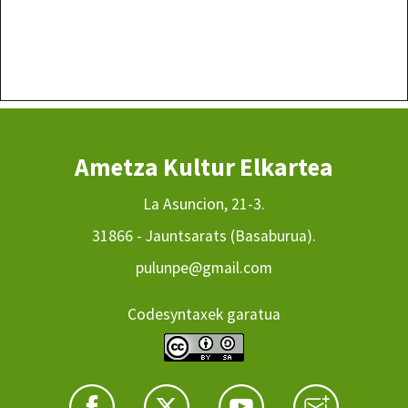
Ametza Kultur Elkartea
La Asuncion, 21-3.
31866 - Jauntsarats (Basaburua).
pulunpe@gmail.com
Codesyntaxek garatua