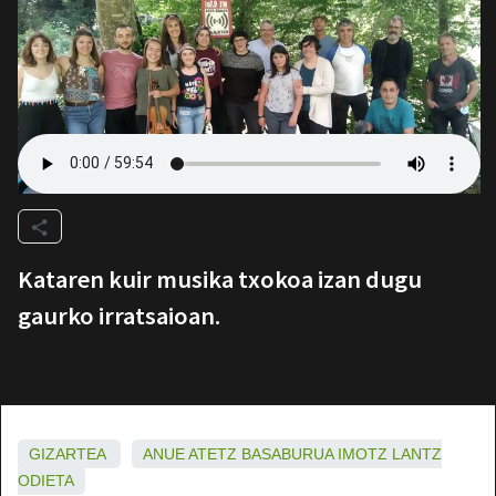
Kataren kuir musika txokoa izan dugu
gaurko irratsaioan.
GIZARTEA
ANUE
ATETZ
BASABURUA
IMOTZ
LANTZ
ODIETA