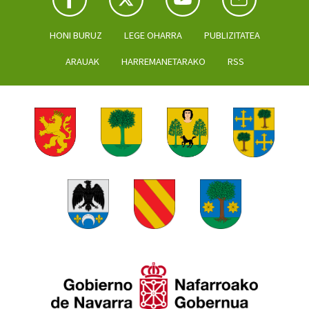
HONI BURUZ
LEGE OHARRA
PUBLIZITATEA
ARAUAK
HARREMANETARAKO
RSS