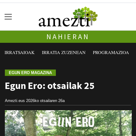
NAHIERAN
IRRATSAIOAK
IRRATIA ZUZENEAN
PROGRAMAZIOA
EGUN ERO MAGAZINA
Egun Ero: otsailak 25
Amezti.eus
2026ko otsailaren 26a