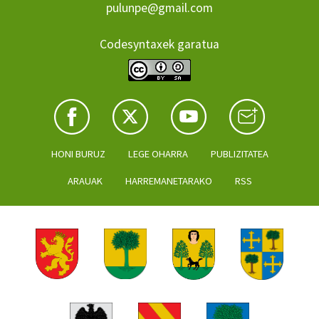
pulunpe@gmail.com
Codesyntaxek garatua
HONI BURUZ
LEGE OHARRA
PUBLIZITATEA
ARAUAK
HARREMANETARAKO
RSS