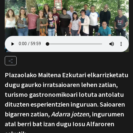
Plazaolako Maitena Ezkutari elkarrizketatu
dugu gaurko irratsaioaren lehen zatian,
turismo gastronomikoari lotuta antolatu
dituzten esperientzien inguruan. Saioaren
bigarren zatian,
Adarra jotzen
, ingurumen
atal berri bat izan dugu Iosu Alfaroren