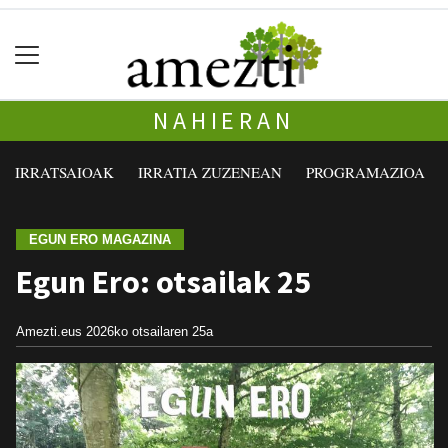
NAHIERAN
IRRATSAIOAK
IRRATIA ZUZENEAN
PROGRAMAZIOA
EGUN ERO MAGAZINA
Egun Ero: otsailak 25
Amezti.eus
2026ko otsailaren 25a