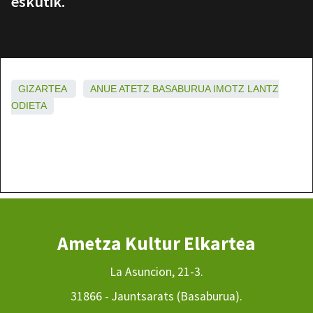
eskutik.
GIZARTEA
ANUE
ATETZ
BASABURUA
IMOTZ
LANTZ
ODIETA
Ametza Kultur Elkartea
La Asuncion, 21-3.
31866 - Jauntsarats (Basaburua).