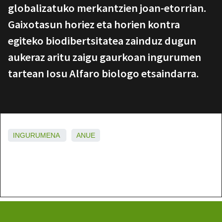
globalizatuko merkantzien joan-etorrian.
Gaixotasun horiez eta horien kontra
egiteko biodibertsitatea zainduz dugun
aukeraz aritu zaigu gaurkoan ingurumen
tartean Iosu Alfaro biologo etsaindarra.
INGURUMENA
ANUE