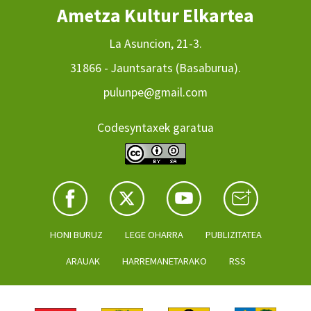
Ametza Kultur Elkartea
La Asuncion, 21-3.
31866 - Jauntsarats (Basaburua).
pulunpe@gmail.com
Codesyntaxek garatua
HONI BURUZ
LEGE OHARRA
PUBLIZITATEA
ARAUAK
HARREMANETARAKO
RSS