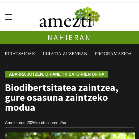
NAHIERAN
IRRATSAIOAK
IRRATIA ZUZENEAN
PROGRAMAZIOA
ADARRA JOTZEN. OIHANETIK DATORREN UHINA
Biodibertsitatea zaintzea,
gure osasuna zaintzeko
modua
Amezti.eus
2026ko otsailaren 25a