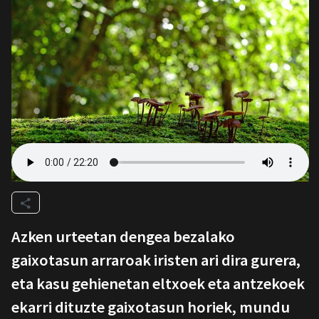
Azken urteetan dengea bezalako
gaixotasun arraroak iristen ari dira gurera,
eta kasu gehienetan eltxoek eta antzekoek
ekarri dituzte gaixotasun horiek, mundu