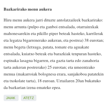
Bazkarirako menu aukera
Hiru menu aukera jarri dituzte antolatzaileek bazkarirako:
menu arrunta (pulpo eta ganboi entsalada, otarrainxkak
mahonesarekin eta pikillo piper beteak hasteko, karrilerak
eta legatza bigarrenerako aukeran, eta postrea) 38 eurotan;
menu begeta (letxuga, patata, tomate eta aguakate
entsalada, kuiatxo beteak eta barazkiak tenpuran hasteko,
espinaka lasagna bigarren, eta gazta tarta edo zanahoria
tarta aukeran postrerako) 25 eurotan; eta umeentzako
menua (makarroiak bolognesa erara, sanjakoboa patatekin
eta txokolate tarta), 18 euroan. Uztailaren 20an bukatuko
da bazkarian izena emateko epea.
JAIAK
ATETZ