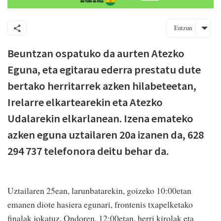
Entzun
Beuntzan ospatuko da aurten Atezko
Eguna, eta egitarau ederra prestatu dute
bertako herritarrek azken hilabeteetan,
Irelarre elkartearekin eta Atezko
Udalarekin elkarlanean. Izena emateko
azken eguna uztailaren 20a izanen da, 628
294 737 telefonora deitu behar da.
Uztailaren 25ean, larunbatarekin, goizeko 10:00etan
emanen diote hasiera egunari, frontenis txapelketako
finalak jokatuz. Ondoren, 12:00etan, herri kirolak eta