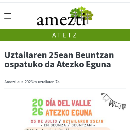
ATETZ
Uztailaren 25ean Beuntzan
ospatuko da Atezko Eguna
Amezti.eus
2026ko uztailaren 7a