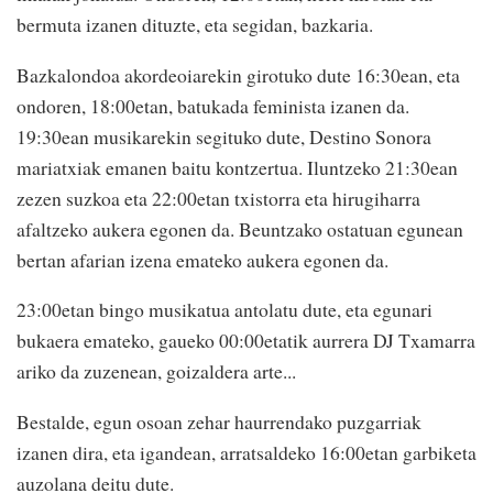
bermuta izanen dituzte, eta segidan, bazkaria.
Bazkalondoa akordeoiarekin girotuko dute 16:30ean, eta
ondoren, 18:00etan, batukada feminista izanen da.
19:30ean musikarekin segituko dute, Destino Sonora
mariatxiak emanen baitu kontzertua. Iluntzeko 21:30ean
zezen suzkoa eta 22:00etan txistorra eta hirugiharra
afaltzeko aukera egonen da. Beuntzako ostatuan egunean
bertan afarian izena emateko aukera egonen da.
23:00etan bingo musikatua antolatu dute, eta egunari
bukaera emateko, gaueko 00:00etatik aurrera DJ Txamarra
ariko da zuzenean, goizaldera arte...
Bestalde, egun osoan zehar haurrendako puzgarriak
izanen dira, eta igandean, arratsaldeko 16:00etan garbiketa
auzolana deitu dute.