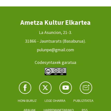
Ametza Kultur Elkartea
La Asuncion, 21-3.
31866 - Jauntsarats (Basaburua).
pulunpe@gmail.com
Codesyntaxek garatua
HONI BURUZ
LEGE OHARRA
PUBLIZITATEA
ARAUAK
HARREMANETARAKO
RSS