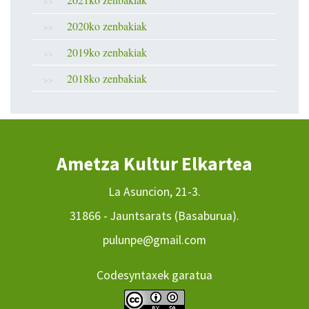
2020ko zenbakiak
2019ko zenbakiak
2018ko zenbakiak
Ametza Kultur Elkartea
La Asuncion, 21-3.
31866 - Jauntsarats (Basaburua).
pulunpe@gmail.com
Codesyntaxek garatua