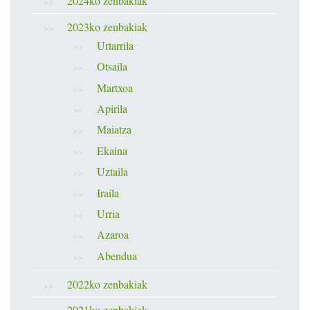
2024ko zenbakiak
2023ko zenbakiak
Urtarrila
Otsaila
Martxoa
Apirila
Maiatza
Ekaina
Uztaila
Iraila
Urria
Azaroa
Abendua
2022ko zenbakiak
2021ko zenbakiak