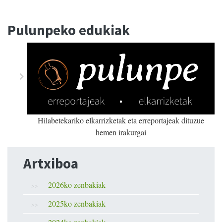
Pulunpeko edukiak
Hilabetekariko elkarrizketak eta erreportajeak dituzue
hemen irakurgai
Artxiboa
2026ko zenbakiak
2025ko zenbakiak