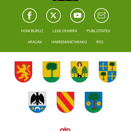
HONI BURUZ
LEGE OHARRA
PUBLIZITATEA
ARAUAK
HARREMANETARAKO
RSS