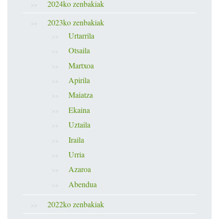
2024ko zenbakiak
2023ko zenbakiak
Urtarrila
Otsaila
Martxoa
Apirila
Maiatza
Ekaina
Uztaila
Iraila
Urria
Azaroa
Abendua
2022ko zenbakiak