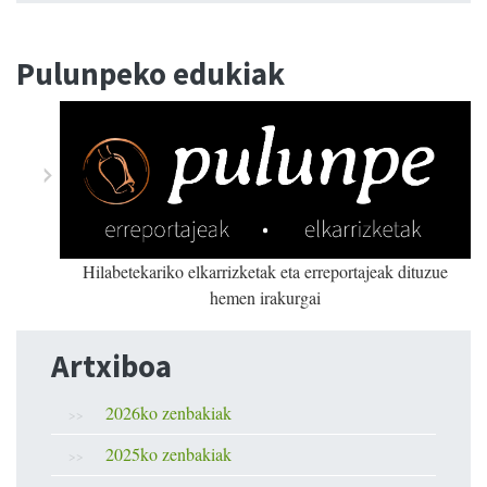
Pulunpeko edukiak
Hilabetekariko elkarrizketak eta erreportajeak dituzue
hemen irakurgai
Artxiboa
2026ko zenbakiak
2025ko zenbakiak