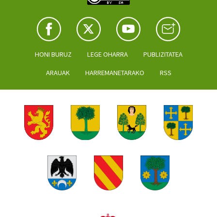
HONI BURUZ
LEGE OHARRA
PUBLIZITATEA
ARAUAK
HARREMANETARAKO
RSS