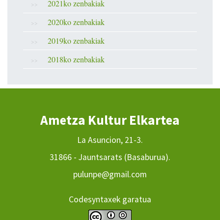
2021ko zenbakiak
2020ko zenbakiak
2019ko zenbakiak
2018ko zenbakiak
Ametza Kultur Elkartea
La Asuncion, 21-3.
31866 - Jauntsarats (Basaburua).
pulunpe@gmail.com
Codesyntaxek garatua