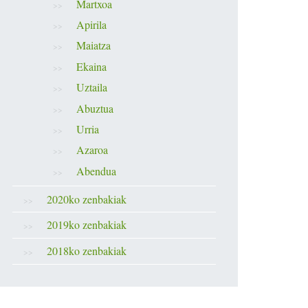
Martxoa
Apirila
Maiatza
Ekaina
Uztaila
Abuztua
Urria
Azaroa
Abendua
2020ko zenbakiak
2019ko zenbakiak
2018ko zenbakiak