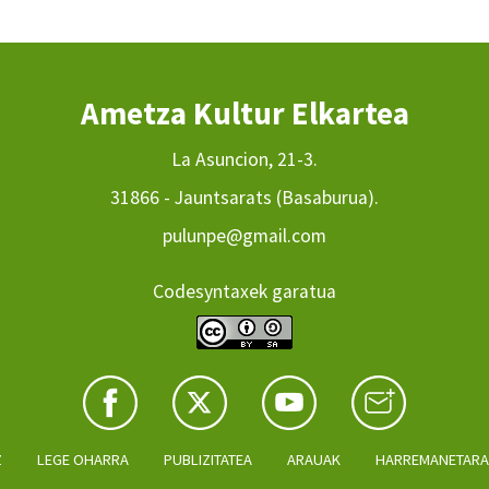
Ametza Kultur Elkartea
La Asuncion, 21-3.
31866 - Jauntsarats (Basaburua).
pulunpe@gmail.com
Codesyntaxek garatua
Z
LEGE OHARRA
PUBLIZITATEA
ARAUAK
HARREMANETAR