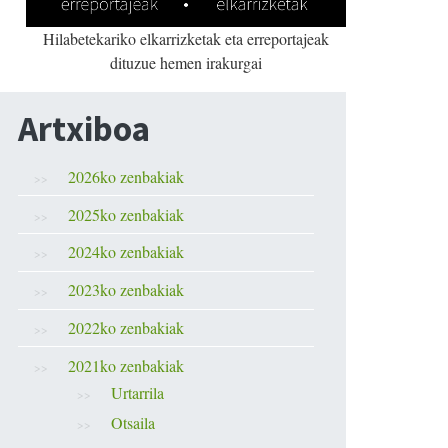
Hilabetekariko elkarrizketak eta erreportajeak
dituzue hemen irakurgai
Artxiboa
2026ko zenbakiak
2025ko zenbakiak
2024ko zenbakiak
2023ko zenbakiak
2022ko zenbakiak
2021ko zenbakiak
Urtarrila
Otsaila