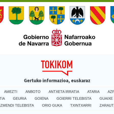
Gertuko informazioa, euskaraz
AMEZTI
ANBOTO
ANTXETA IRRATIA
ATARIA
AZP
TIA
GEURIA
GOIENA
GOIERRI TELEBISTA
GUAIXE
IZMENDI TELEBISTA
ORIO GUKA
TXINTXARRI
ZARAUT