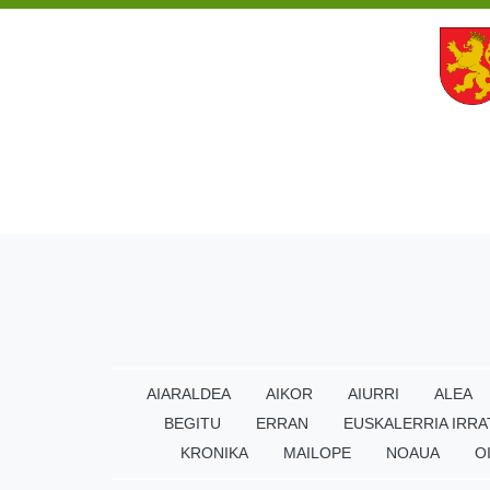
AIARALDEA
AIKOR
AIURRI
ALEA
BEGITU
ERRAN
EUSKALERRIA IRRA
KRONIKA
MAILOPE
NOAUA
O