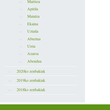
Martxoa
Apirila
Maiatza
Ekaina
Uztaila
Abuztua
Urria
Azaroa
Abendua
2020ko zenbakiak
2019ko zenbakiak
2018ko zenbakiak