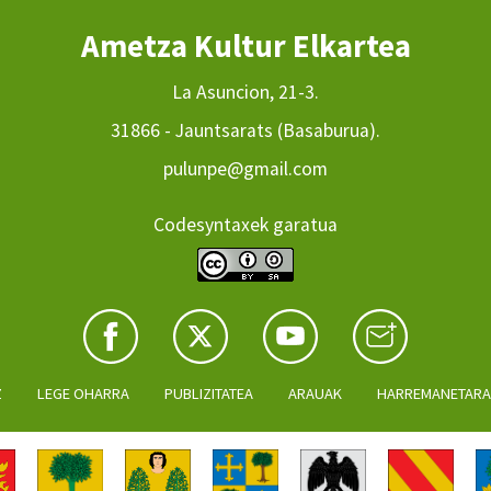
Ametza Kultur Elkartea
La Asuncion, 21-3.
31866 - Jauntsarats (Basaburua).
pulunpe@gmail.com
Codesyntaxek garatua
Z
LEGE OHARRA
PUBLIZITATEA
ARAUAK
HARREMANETAR