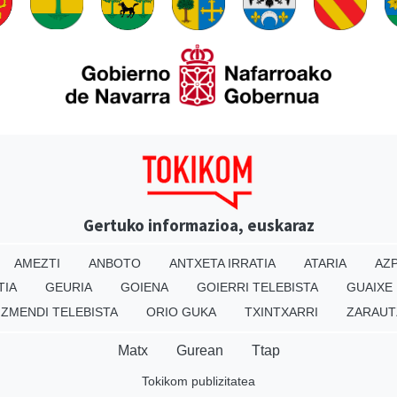
Gertuko informazioa, euskaraz
AMEZTI
ANBOTO
ANTXETA IRRATIA
ATARIA
AZP
TIA
GEURIA
GOIENA
GOIERRI TELEBISTA
GUAIXE
IZMENDI TELEBISTA
ORIO GUKA
TXINTXARRI
ZARAUT
Matx
Gurean
Ttap
Tokikom publizitatea