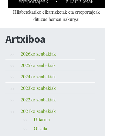
Hilabetekariko elkarrizketak eta erreportajeak
dituzue hemen irakurgai
Artxiboa
2026ko zenbakiak
2025ko zenbakiak
2024ko zenbakiak
2023ko zenbakiak
2022ko zenbakiak
2021ko zenbakiak
Urtarrila
Otsaila