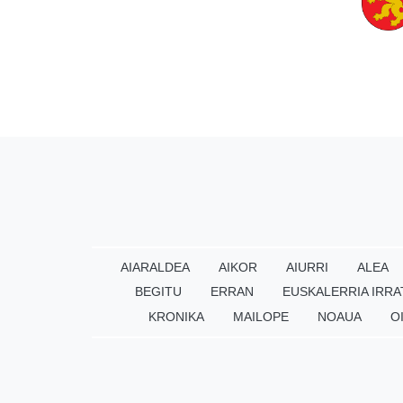
AIARALDEA
AIKOR
AIURRI
ALEA
BEGITU
ERRAN
EUSKALERRIA IRRA
KRONIKA
MAILOPE
NOAUA
O