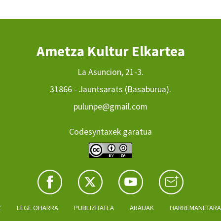
Ametza Kultur Elkartea
La Asuncion, 21-3.
31866 - Jauntsarats (Basaburua).
pulunpe@gmail.com
Codesyntaxek garatua
Z
LEGE OHARRA
PUBLIZITATEA
ARAUAK
HARREMANETAR