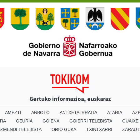
Gertuko informazioa, euskaraz
AMEZTI
ANBOTO
ANTXETA IRRATIA
ATARIA
AZP
TIA
GEURIA
GOIENA
GOIERRI TELEBISTA
GUAIXE
IZMENDI TELEBISTA
ORIO GUKA
TXINTXARRI
ZARAUT