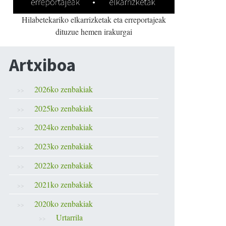
Hilabetekariko elkarrizketak eta erreportajeak
dituzue hemen irakurgai
Artxiboa
2026ko zenbakiak
2025ko zenbakiak
2024ko zenbakiak
2023ko zenbakiak
2022ko zenbakiak
2021ko zenbakiak
2020ko zenbakiak
Urtarrila