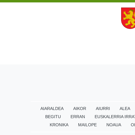
AIARALDEA
AIKOR
AIURRI
ALEA
BEGITU
ERRAN
EUSKALERRIA IRRA
KRONIKA
MAILOPE
NOAUA
O