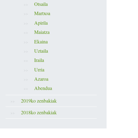
Otsaila
Martxoa
Apirila
Maiatza
Ekaina
Uztaila
Iraila
Urria
Azaroa
Abendua
2019ko zenbakiak
2018ko zenbakiak