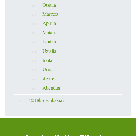
Otsaila
Martxoa
Apirila
Maiatza
Ekaina
Uztaila
Iraila
Urria
Azaroa
Abendua
2018ko zenbakiak