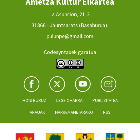
Ametza Kultur Elkartea
La Asuncion, 21-3.
31866 - Jauntsarats (Basaburua).
pulunpe@gmail.com
Codesyntaxek garatua
HONI BURUZ
LEGE OHARRA
PUBLIZITATEA
ARAUAK
HARREMANETARAKO
RSS