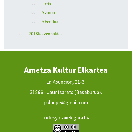
Urria
Azaroa
Abendua
2018ko zenbakiak
Ametza Kultur Elkartea
La Asuncion, 21-3.
31866 - Jauntsarats (Basaburua).
pulunpe@gmail.com
Codesyntaxek garatua