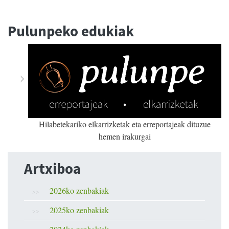
Pulunpeko edukiak
Hilabetekariko elkarrizketak eta erreportajeak dituzue
hemen irakurgai
Artxiboa
2026ko zenbakiak
2025ko zenbakiak