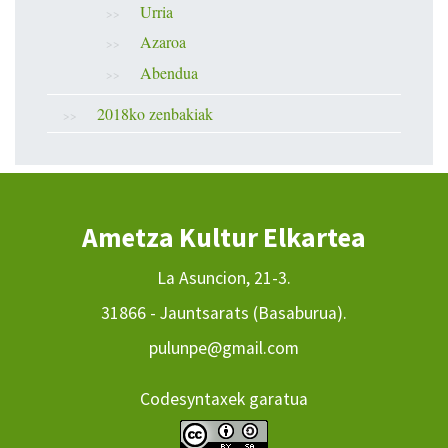
Urria
Azaroa
Abendua
2018ko zenbakiak
Ametza Kultur Elkartea
La Asuncion, 21-3.
31866 - Jauntsarats (Basaburua).
pulunpe@gmail.com
Codesyntaxek garatua