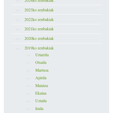
2024ko zenbakiak
2023ko zenbakiak
2022ko zenbakiak
2021ko zenbakiak
2020ko zenbakiak
2019ko zenbakiak
Urtarrila
Otsaila
Martxoa
Apirila
Maiatza
Ekaina
Uztaila
Iraila