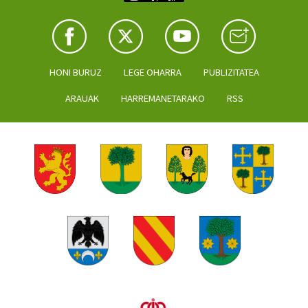
HONI BURUZ
LEGE OHARRA
PUBLIZITATEA
ARAUAK
HARREMANETARAKO
RSS