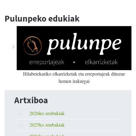
Pulunpeko edukiak
Hilabetekariko elkarrizketak eta erreportajeak dituzue
hemen irakurgai
Artxiboa
2026ko zenbakiak
2025ko zenbakiak