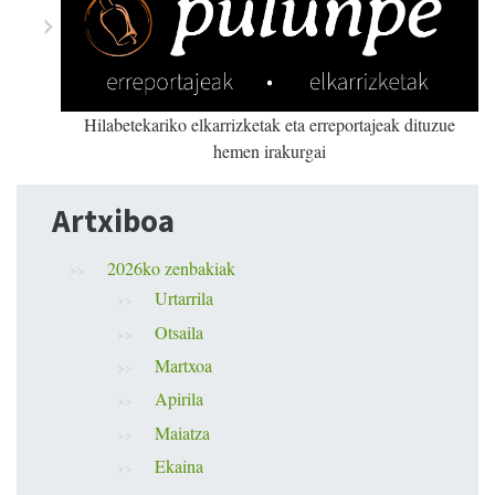
Hilabetekariko elkarrizketak eta erreportajeak dituzue
hemen irakurgai
Artxiboa
2026ko zenbakiak
Urtarrila
Otsaila
Martxoa
Apirila
Maiatza
Ekaina