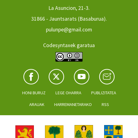
La Asuncion, 21-3.
31866 - Jauntsarats (Basaburua).
pulunpe@gmail.com
Codesyntaxek garatua
HONI BURUZ
LEGE OHARRA
PUBLIZITATEA
ARAUAK
HARREMANETARAKO
RSS