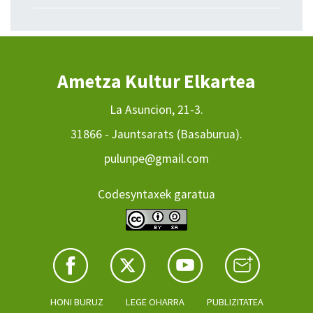
Ametza Kultur Elkartea
La Asuncion, 21-3.
31866 - Jauntsarats (Basaburua).
pulunpe@gmail.com
Codesyntaxek garatua
HONI BURUZ
LEGE OHARRA
PUBLIZITATEA