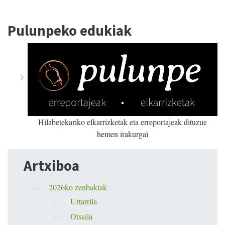
Pulunpeko edukiak
Hilabetekariko elkarrizketak eta erreportajeak dituzue
hemen irakurgai
Artxiboa
2026ko zenbakiak
Urtarrila
Otsaila