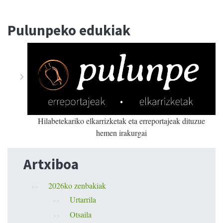
Pulunpeko edukiak
Hilabetekariko elkarrizketak eta erreportajeak dituzue
hemen irakurgai
Artxiboa
2026ko zenbakiak
Urtarrila
Otsaila