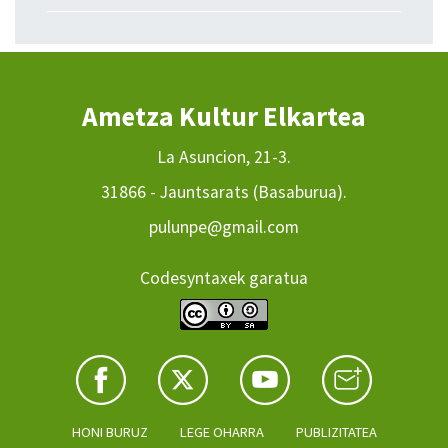
Ametza Kultur Elkartea
La Asuncion, 21-3.
31866 - Jauntsarats (Basaburua).
pulunpe@gmail.com
Codesyntaxek garatua
HONI BURUZ
LEGE OHARRA
PUBLIZITATEA