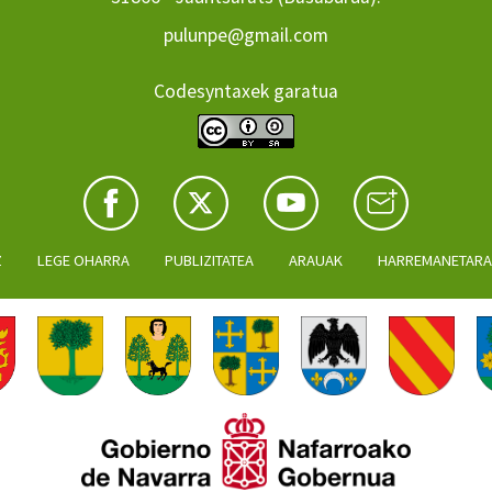
pulunpe@gmail.com
Codesyntaxek garatua
Z
LEGE OHARRA
PUBLIZITATEA
ARAUAK
HARREMANETAR