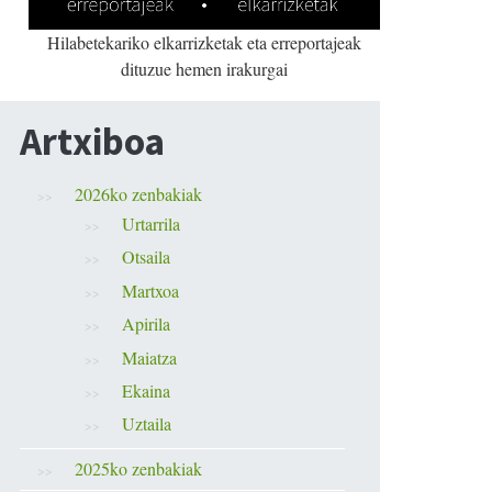
Hilabetekariko elkarrizketak eta erreportajeak
dituzue hemen irakurgai
Artxiboa
2026ko zenbakiak
Urtarrila
Otsaila
Martxoa
Apirila
Maiatza
Ekaina
Uztaila
2025ko zenbakiak