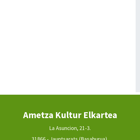
Ametza Kultur Elkartea
La Asuncion, 21-3.
31866 - Jauntsarats (Basaburua).