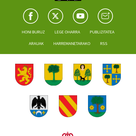
HONI BURUZ
LEGE OHARRA
PUBLIZITATEA
ARAUAK
HARREMANETARAKO
RSS