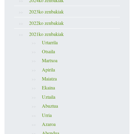
2024ko zenbakiak
2023ko zenbakiak
2022ko zenbakiak
2021ko zenbakiak
Urtarrila
Otsaila
Martxoa
Apirila
Maiatza
Ekaina
Uztaila
Abuztua
Urria
Azaroa
Abendua