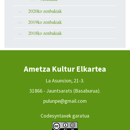
2020ko zenbakiak
2019ko zenbakiak
2018ko zenbakiak
Ametza Kultur Elkartea
La Asuncion, 21-3.
31866 - Jauntsarats (Basaburua).
pulunpe@gmail.com
Codesyntaxek garatua