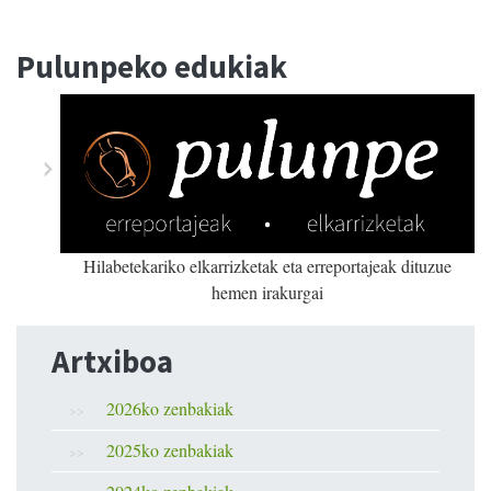
Pulunpeko edukiak
Hilabetekariko elkarrizketak eta erreportajeak dituzue
hemen irakurgai
Artxiboa
2026ko zenbakiak
2025ko zenbakiak