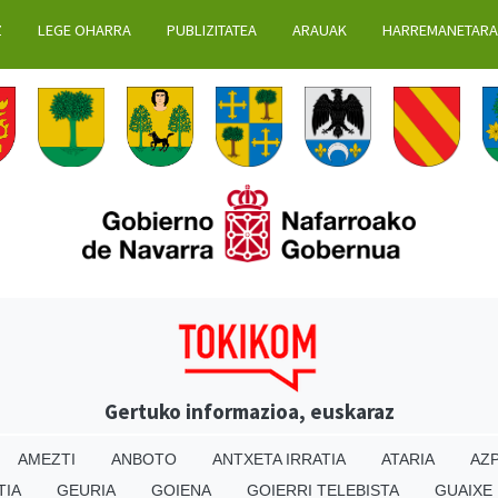
Z
LEGE OHARRA
PUBLIZITATEA
ARAUAK
HARREMANETAR
Gertuko informazioa, euskaraz
AMEZTI
ANBOTO
ANTXETA IRRATIA
ATARIA
AZP
TIA
GEURIA
GOIENA
GOIERRI TELEBISTA
GUAIXE