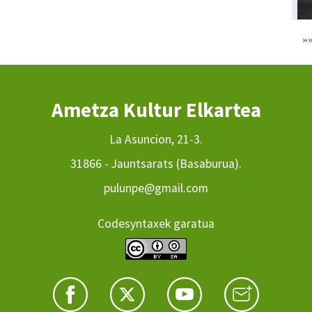
»
Ametza Kultur Elkartea
La Asuncion, 21-3.
31866 - Jauntsarats (Basaburua).
pulunpe@gmail.com
Codesyntaxek garatua