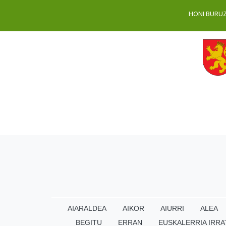
HONI BURU
AIARALDEA
AIKOR
AIURRI
ALEA
BEGITU
ERRAN
EUSKALERRIA IRRA