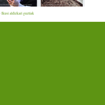
»
Ikusi aldizkari guztiak