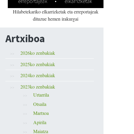
Hilabetekariko elkarrizketak eta erreportajeak
dituzue hemen irakurgai
Artxiboa
2026ko zenbakiak
2025ko zenbakiak
2024ko zenbakiak
2023ko zenbakiak
Urtarrila
Otsaila
Martxoa
Apirila
Maiatza