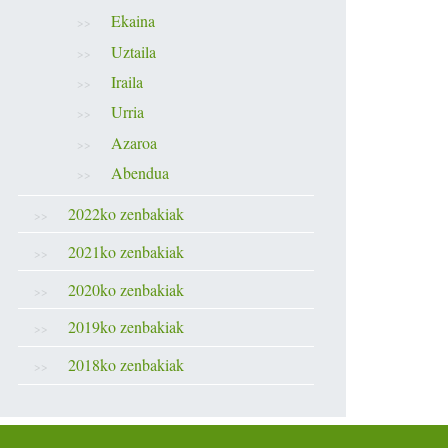
Ekaina
Uztaila
Iraila
Urria
Azaroa
Abendua
2022ko zenbakiak
2021ko zenbakiak
2020ko zenbakiak
2019ko zenbakiak
2018ko zenbakiak