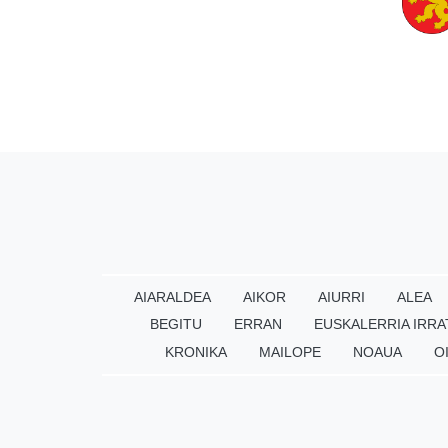
AIARALDEA
AIKOR
AIURRI
ALEA
BEGITU
ERRAN
EUSKALERRIA IRRA
KRONIKA
MAILOPE
NOAUA
O