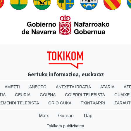
Gertuko informazioa, euskaraz
AMEZTI
ANBOTO
ANTXETA IRRATIA
ATARIA
AZP
TIA
GEURIA
GOIENA
GOIERRI TELEBISTA
GUAIXE
IZMENDI TELEBISTA
ORIO GUKA
TXINTXARRI
ZARAUT
Matx
Gurean
Ttap
Tokikom publizitatea