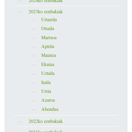
2024ko zenbakiak
2023ko zenbakiak
Urtarrila
Otsaila
Martxoa
Apirila
Maiatza
Ekaina
Uztaila
Iraila
Urria
Azaroa
Abendua
2022ko zenbakiak
2021ko zenbakiak