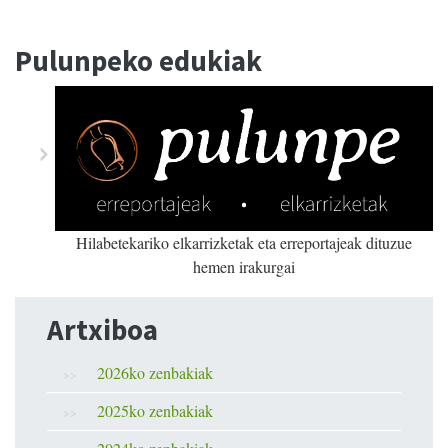
Pulunpeko edukiak
Hilabetekariko elkarrizketak eta erreportajeak dituzue
hemen irakurgai
Artxiboa
2026ko zenbakiak
2025ko zenbakiak