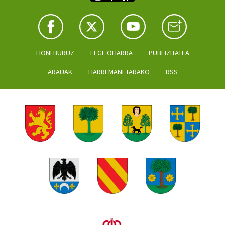
HONI BURUZ
LEGE OHARRA
PUBLIZITATEA
ARAUAK
HARREMANETARAKO
RSS