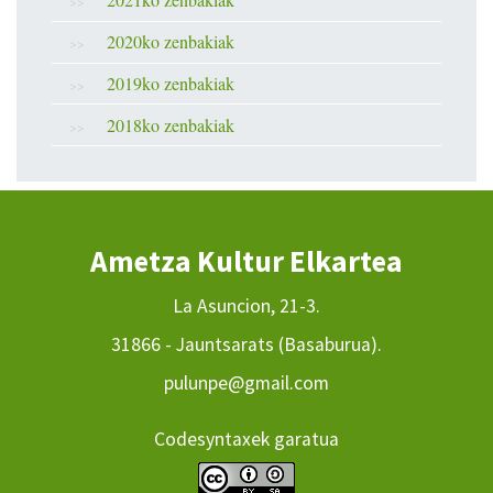
2020ko zenbakiak
2019ko zenbakiak
2018ko zenbakiak
Ametza Kultur Elkartea
La Asuncion, 21-3.
31866 - Jauntsarats (Basaburua).
pulunpe@gmail.com
Codesyntaxek garatua