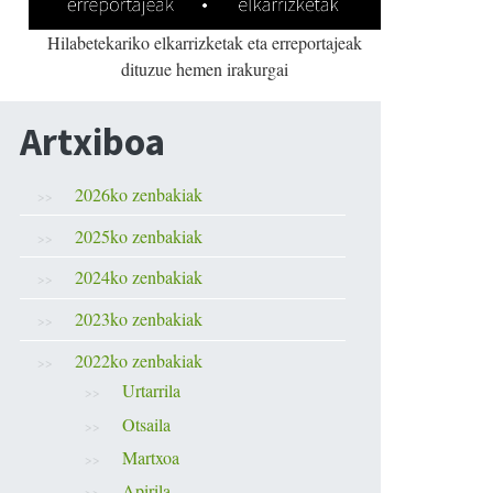
Hilabetekariko elkarrizketak eta erreportajeak
dituzue hemen irakurgai
Artxiboa
2026ko zenbakiak
2025ko zenbakiak
2024ko zenbakiak
2023ko zenbakiak
2022ko zenbakiak
Urtarrila
Otsaila
Martxoa
Apirila