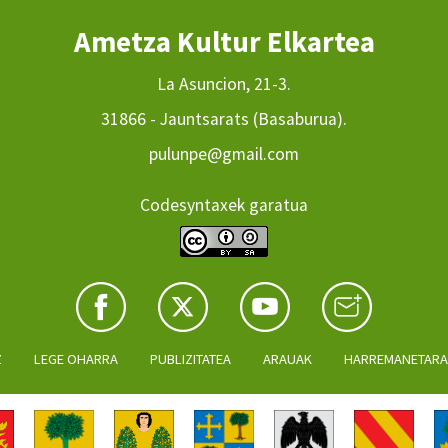
Ametza Kultur Elkartea
La Asuncion, 21-3.
31866 - Jauntsarats (Basaburua).
pulunpe@gmail.com
Codesyntaxek garatua
Z
LEGE OHARRA
PUBLIZITATEA
ARAUAK
HARREMANETAR