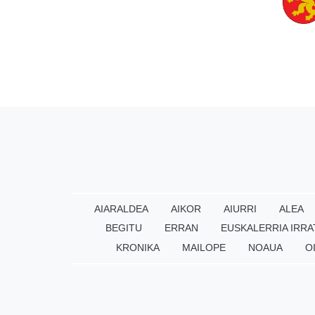
AIARALDEA
AIKOR
AIURRI
ALEA
BEGITU
ERRAN
EUSKALERRIA IRRA
KRONIKA
MAILOPE
NOAUA
O