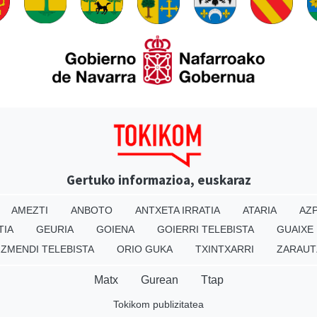
Gertuko informazioa, euskaraz
AMEZTI
ANBOTO
ANTXETA IRRATIA
ATARIA
AZP
TIA
GEURIA
GOIENA
GOIERRI TELEBISTA
GUAIXE
IZMENDI TELEBISTA
ORIO GUKA
TXINTXARRI
ZARAUT
Matx
Gurean
Ttap
Tokikom publizitatea