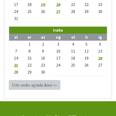
17
18
19
20
21
22
23
24
25
26
27
28
29
30
31
Iraila
al
ar
az
og
ol
lr
ig
1
2
3
4
5
6
7
8
9
10
11
12
13
14
15
16
17
18
19
20
21
22
23
24
25
26
27
28
29
30
Urte osoko agenda ikusi »»