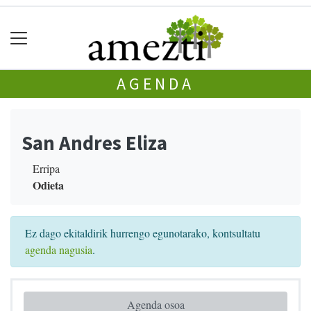
AGENDA
San Andres Eliza
Erripa
Odieta
Ez dago ekitaldirik hurrengo egunotarako, kontsultatu
agenda nagusia
.
Agenda osoa