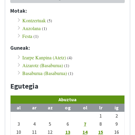
Motak:
Kontzertuak
(5)
Auzolana
(1)
Festa
(1)
Guneak:
Izarpe Kanpina (Atetz)
(4)
Aizarotz (Basaburua)
(1)
Basaburua (Basaburua)
(1)
Egutegia
Abuztua
al
ar
az
og
ol
lr
ig
1
2
3
4
5
6
7
8
9
10
11
12
13
14
15
16