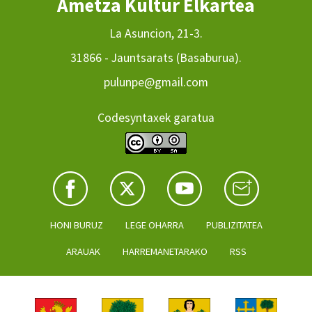
Ametza Kultur Elkartea
La Asuncion, 21-3.
31866 - Jauntsarats (Basaburua).
pulunpe@gmail.com
Codesyntaxek garatua
HONI BURUZ
LEGE OHARRA
PUBLIZITATEA
ARAUAK
HARREMANETARAKO
RSS