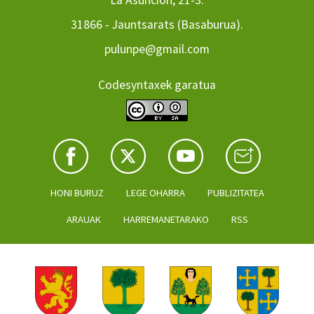
La Asuncion, 21-3.
31866 - Jauntsarats (Basaburua).
pulunpe@gmail.com
Codesyntaxek garatua
HONI BURUZ
LEGE OHARRA
PUBLIZITATEA
ARAUAK
HARREMANETARAKO
RSS