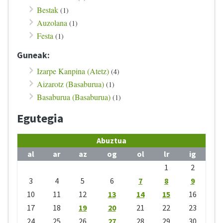
Bestak
(1)
Auzolana
(1)
Festa
(1)
Guneak:
Izarpe Kanpina (Atetz)
(4)
Aizarotz (Basaburua)
(1)
Basaburua (Basaburua)
(1)
Egutegia
Abuztua
al
ar
az
og
ol
lr
ig
1
2
3
4
5
6
7
8
9
10
11
12
13
14
15
16
17
18
19
20
21
22
23
24
25
26
27
28
29
30