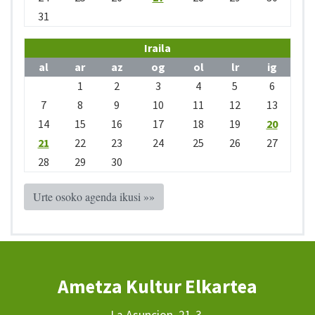
31
Iraila
al
ar
az
og
ol
lr
ig
1
2
3
4
5
6
7
8
9
10
11
12
13
14
15
16
17
18
19
20
21
22
23
24
25
26
27
28
29
30
Urte osoko agenda ikusi »»
Ametza Kultur Elkartea