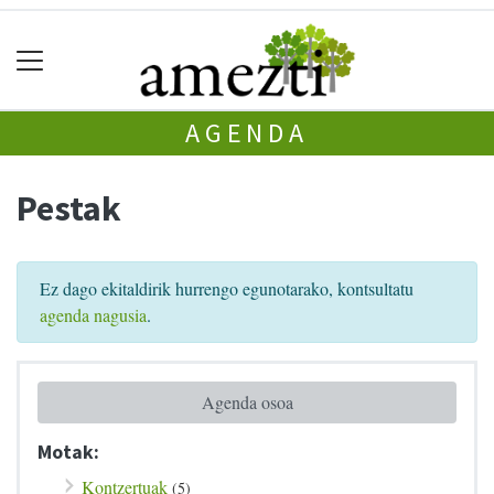
AGENDA
Pestak
Ez dago ekitaldirik hurrengo egunotarako, kontsultatu
agenda nagusia
.
Agenda osoa
Motak:
Kontzertuak
(5)