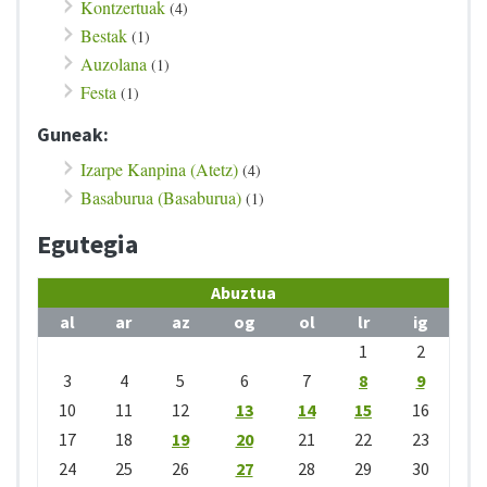
Kontzertuak
(4)
Bestak
(1)
Auzolana
(1)
Festa
(1)
Guneak:
Izarpe Kanpina (Atetz)
(4)
Basaburua (Basaburua)
(1)
Egutegia
Abuztua
al
ar
az
og
ol
lr
ig
1
2
3
4
5
6
7
8
9
10
11
12
13
14
15
16
17
18
19
20
21
22
23
24
25
26
27
28
29
30