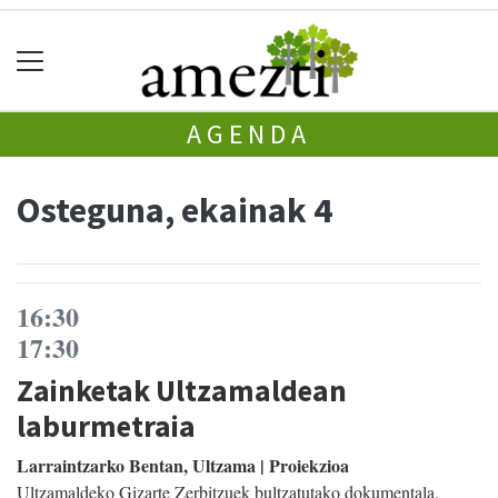
AGENDA
Osteguna, ekainak 4
16:30
17:30
Zainketak Ultzamaldean
laburmetraia
Larraintzarko Bentan, Ultzama | Proiekzioa
Ultzamaldeko Gizarte Zerbitzuek bultzatutako dokumentala.