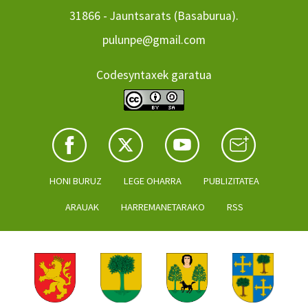
31866 - Jauntsarats (Basaburua).
pulunpe@gmail.com
Codesyntaxek garatua
HONI BURUZ
LEGE OHARRA
PUBLIZITATEA
ARAUAK
HARREMANETARAKO
RSS