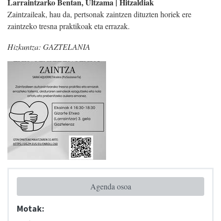
Larraintzarko Bentan, Ultzama | Hitzaldiak
Zaintzaileak, hau da, pertsonak zaintzen dituzten horiek ere
zaintzeko tresna praktikoak eta errazak.
Hizkuntza:
GAZTELANIA
Agenda osoa
Motak: