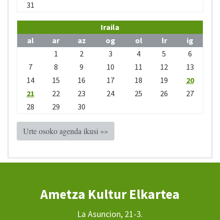
31
Iraila
al
ar
az
og
ol
lr
ig
1
2
3
4
5
6
7
8
9
10
11
12
13
14
15
16
17
18
19
20
21
22
23
24
25
26
27
28
29
30
Urte osoko agenda ikusi »»
Ametza Kultur Elkartea
La Asuncion, 21-3.