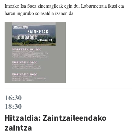
Imozko Isa Saez zinemagileak egin du. Laburmetraia ikusi eta
haren inguruko solasaldia izanen da.
16:30
18:30
Hitzaldia: Zaintzaileendako
zaintza