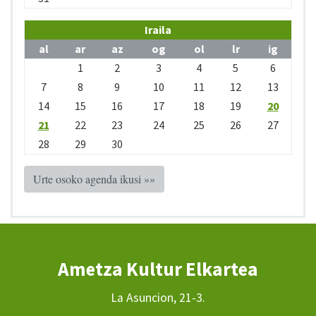
Iraila
al
ar
az
og
ol
lr
ig
1
2
3
4
5
6
7
8
9
10
11
12
13
14
15
16
17
18
19
20
21
22
23
24
25
26
27
28
29
30
Urte osoko agenda ikusi »»
Ametza Kultur Elkartea
La Asuncion, 21-3.