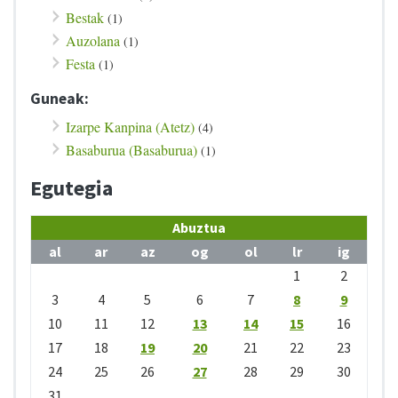
Bestak
(1)
Auzolana
(1)
Festa
(1)
Guneak:
Izarpe Kanpina (Atetz)
(4)
Basaburua (Basaburua)
(1)
Egutegia
Abuztua
al
ar
az
og
ol
lr
ig
1
2
3
4
5
6
7
8
9
10
11
12
13
14
15
16
17
18
19
20
21
22
23
24
25
26
27
28
29
30
31