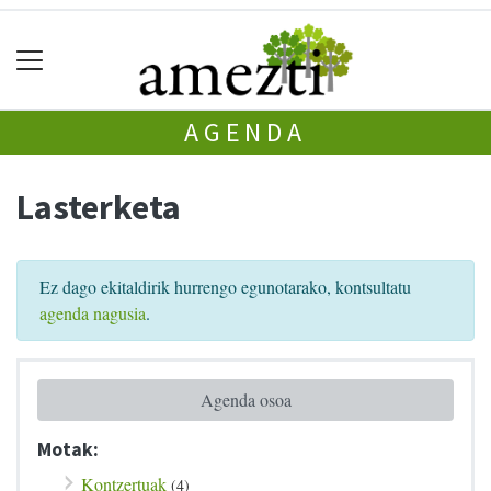
AGENDA
Lasterketa
Ez dago ekitaldirik hurrengo egunotarako, kontsultatu
agenda nagusia
.
Agenda osoa
Motak:
Kontzertuak
(4)