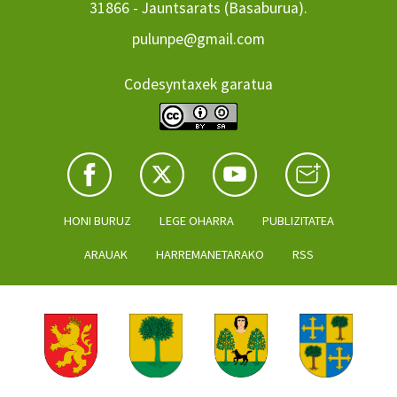
31866 - Jauntsarats (Basaburua).
pulunpe@gmail.com
Codesyntaxek garatua
HONI BURUZ
LEGE OHARRA
PUBLIZITATEA
ARAUAK
HARREMANETARAKO
RSS