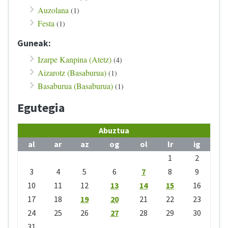
Auzolana
(1)
Festa
(1)
Guneak:
Izarpe Kanpina (Atetz)
(4)
Aizarotz (Basaburua)
(1)
Basaburua (Basaburua)
(1)
Egutegia
Abuztua
al
ar
az
og
ol
lr
ig
1
2
3
4
5
6
7
8
9
10
11
12
13
14
15
16
17
18
19
20
21
22
23
24
25
26
27
28
29
30
31