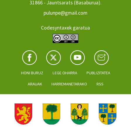
31866 - Jauntsarats (Basaburua).
pulunpe@gmail.com
Codesyntaxek garatua
HONI BURUZ
LEGE OHARRA
PUBLIZITATEA
ARAUAK
HARREMANETARAKO
RSS