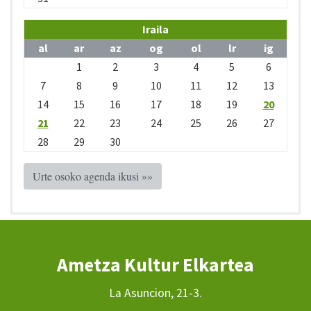
Iraila
al
ar
az
og
ol
lr
ig
1
2
3
4
5
6
7
8
9
10
11
12
13
14
15
16
17
18
19
20
21
22
23
24
25
26
27
28
29
30
Urte osoko agenda ikusi »»
Ametza Kultur Elkartea
La Asuncion, 21-3.