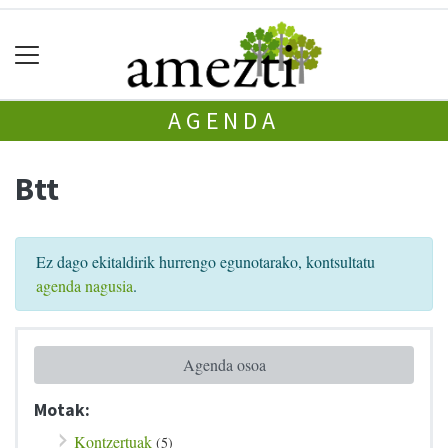
AGENDA
Btt
Ez dago ekitaldirik hurrengo egunotarako, kontsultatu
agenda nagusia
.
Agenda osoa
Motak:
Kontzertuak
(5)