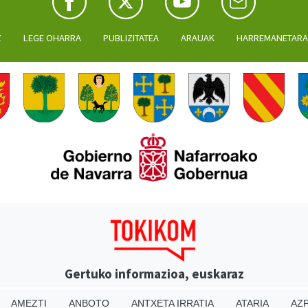
Z
LEGE OHARRA
PUBLIZITATEA
ARAUAK
HARREMANETAR
Gertuko informazioa, euskaraz
AMEZTI
ANBOTO
ANTXETA IRRATIA
ATARIA
AZP