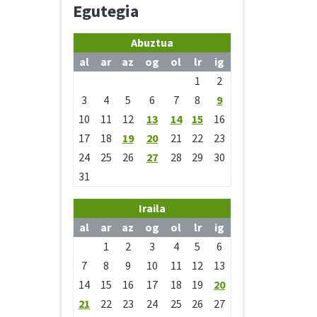
Egutegia
Abuztua
al
ar
az
og
ol
lr
ig
1
2
3
4
5
6
7
8
9
10
11
12
13
14
15
16
17
18
19
20
21
22
23
24
25
26
27
28
29
30
31
Iraila
al
ar
az
og
ol
lr
ig
1
2
3
4
5
6
7
8
9
10
11
12
13
14
15
16
17
18
19
20
21
22
23
24
25
26
27