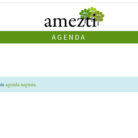
AGENDA
atu
agenda nagusia
.