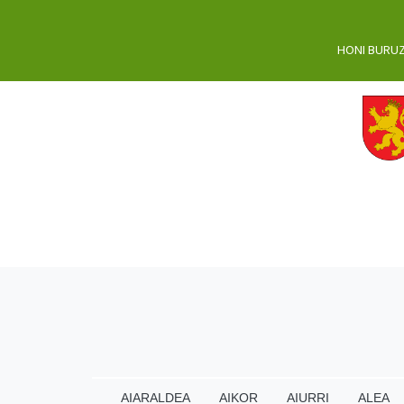
HONI BURU
AIARALDEA
AIKOR
AIURRI
ALEA