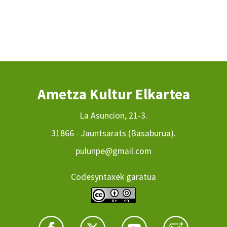
Ametza Kultur Elkartea
La Asuncion, 21-3.
31866 - Jauntsarats (Basaburua).
pulunpe@gmail.com
Codesyntaxek garatua