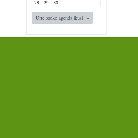
28
29
30
Urte osoko agenda ikusi »»