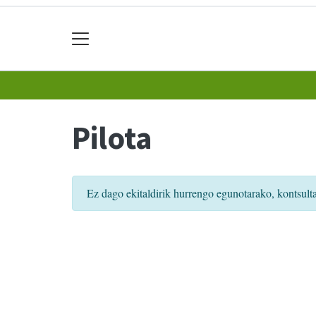
Pilota
Ez dago ekitaldirik hurrengo egunotarako, kontsult