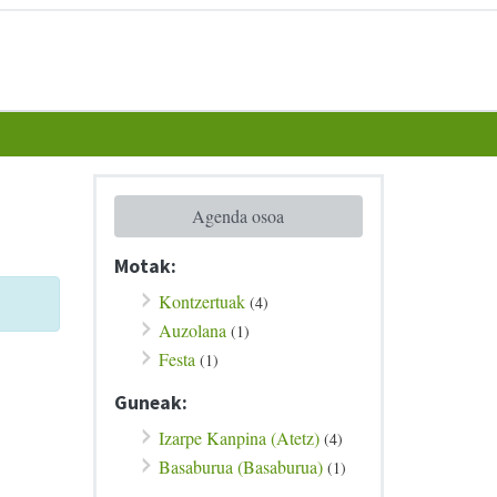
Agenda osoa
Motak:
Kontzertuak
(4)
Auzolana
(1)
Festa
(1)
Guneak:
Izarpe Kanpina (Atetz)
(4)
Basaburua (Basaburua)
(1)