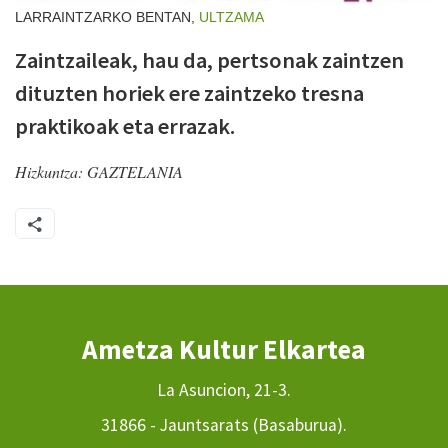
LARRAINTZARKO BENTAN,
ULTZAMA
Zaintzaileak, hau da, pertsonak zaintzen
dituzten horiek ere zaintzeko tresna
praktikoak eta errazak.
Hizkuntza:
GAZTELANIA
Ametza Kultur Elkartea
La Asuncion, 21-3.
31866 - Jauntsarats (Basaburua).