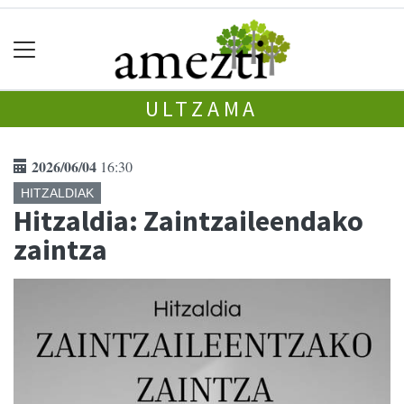
ULTZAMA
2026/06/04
16:30
HITZALDIAK
Hitzaldia: Zaintzaileendako
zaintza