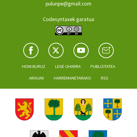
pulunpe@gmail.com
Codesyntaxek garatua
HONI BURUZ
LEGE OHARRA
PUBLIZITATEA
ARAUAK
HARREMANETARAKO
RSS