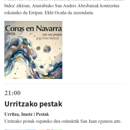
bidea' zikloan, Atarrabiako San Andres Abesbatzak kontzertua
eskainiko du Erripan. Ekhi Ocaña da zuzendaria.
21:00
Urritzako pestak
Urritza, Imotz | Pestak
Urritzako pestak ospatuko dira ostiraletik San Juan egunera arte.