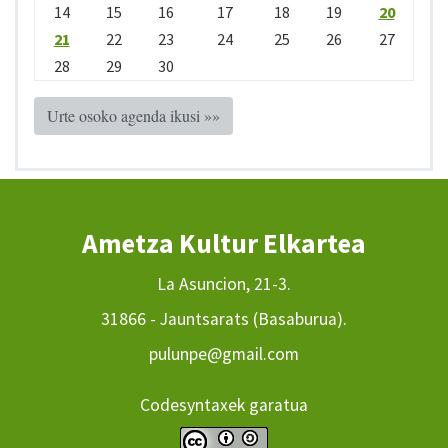
14
15
16
17
18
19
20
21
22
23
24
25
26
27
28
29
30
Urte osoko agenda ikusi »»
Ametza Kultur Elkartea
La Asuncion, 21-3.
31866 - Jauntsarats (Basaburua).
pulunpe@gmail.com
Codesyntaxek garatua