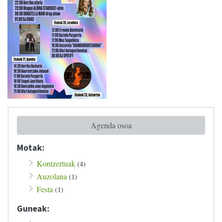
Agenda osoa
Motak:
Kontzertuak
(4)
Auzolana
(1)
Festa
(1)
Guneak: