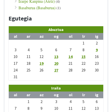
Izarpe Kanpina (Atetz)
(4)
Basaburua (Basaburua)
(1)
Egutegia
Abuztua
al
ar
az
og
ol
lr
ig
1
2
3
4
5
6
7
8
9
10
11
12
13
14
15
16
17
18
19
20
21
22
23
24
25
26
27
28
29
30
31
Iraila
al
ar
az
og
ol
lr
ig
1
2
3
4
5
6
7
8
9
10
11
12
13