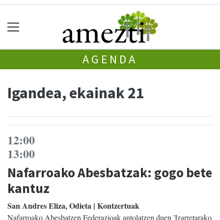
AGENDA
Igandea, ekainak 21
12:00
13:00
Nafarroako Abesbatzak: gogo bete
kantuz
San Andres Eliza, Odieta | Kontzertuak
Nafarroako Abesbatzen Federazioak antolatzen duen 'Izarretarako