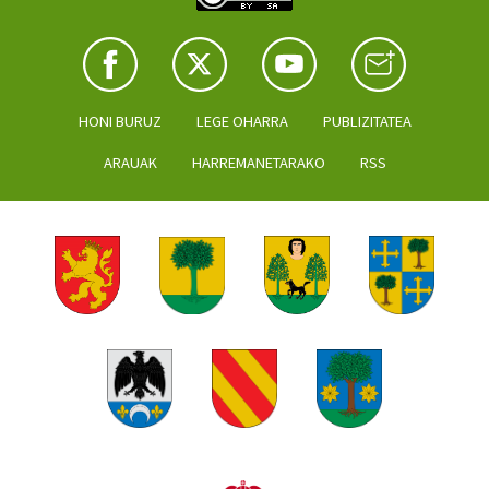
HONI BURUZ
LEGE OHARRA
PUBLIZITATEA
ARAUAK
HARREMANETARAKO
RSS