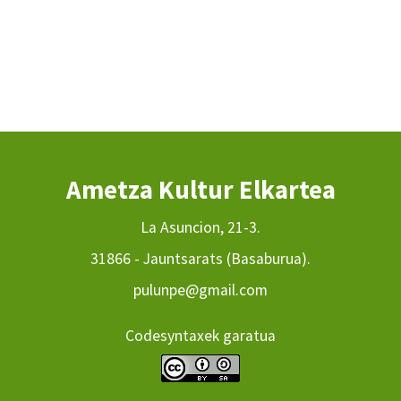
Ametza Kultur Elkartea
La Asuncion, 21-3.
31866 - Jauntsarats (Basaburua).
pulunpe@gmail.com
Codesyntaxek garatua