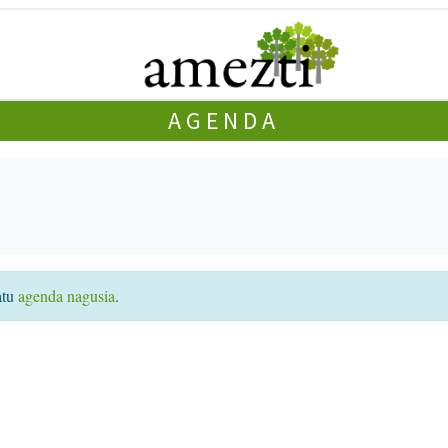
AGENDA
atu
agenda nagusia
.