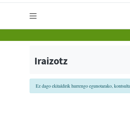
Iraizotz
Ez dago ekitaldirik hurrengo egunotarako, kontsult