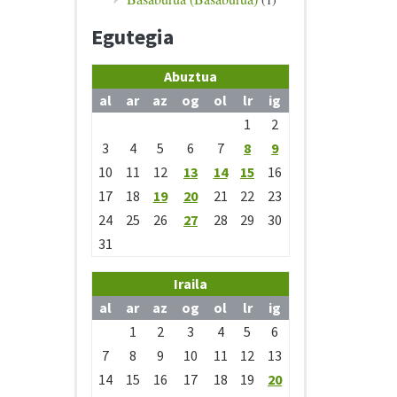
Egutegia
Abuztua
al
ar
az
og
ol
lr
ig
1
2
3
4
5
6
7
8
9
10
11
12
13
14
15
16
17
18
19
20
21
22
23
24
25
26
27
28
29
30
31
Iraila
al
ar
az
og
ol
lr
ig
1
2
3
4
5
6
7
8
9
10
11
12
13
14
15
16
17
18
19
20