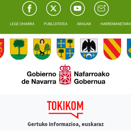
Z
LEGE OHARRA
PUBLIZITATEA
ARAUAK
HARREMANETAR
Gertuko informazioa, euskaraz