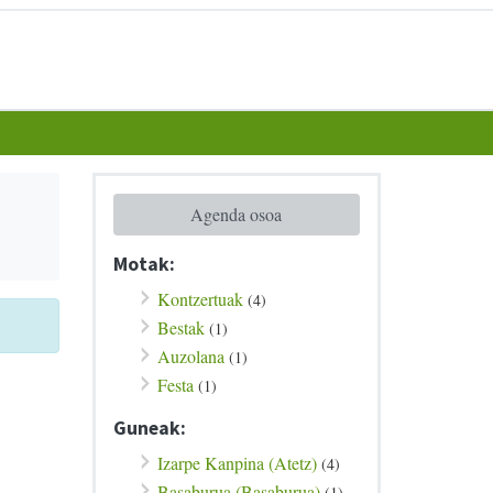
Agenda osoa
Motak:
Kontzertuak
(4)
Bestak
(1)
Auzolana
(1)
Festa
(1)
Guneak:
Izarpe Kanpina (Atetz)
(4)
Basaburua (Basaburua)
(1)