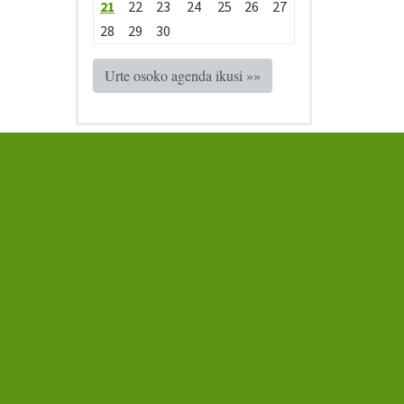
21
22
23
24
25
26
27
28
29
30
Urte osoko agenda ikusi »»