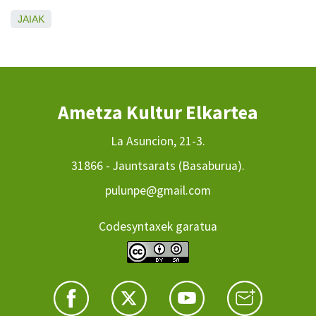
JAIAK
Ametza Kultur Elkartea
La Asuncion, 21-3.
31866 - Jauntsarats (Basaburua).
pulunpe@gmail.com
Codesyntaxek garatua