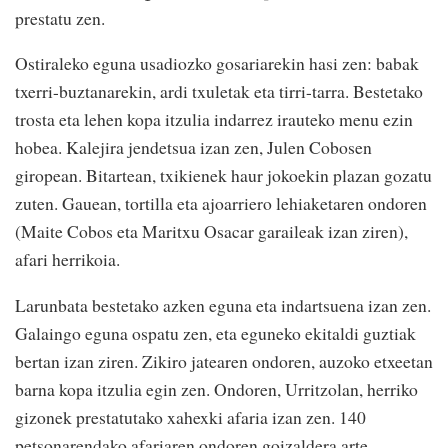
prestatu zen.
Ostiraleko eguna usadiozko gosariarekin hasi zen: babak
txerri-buztanarekin, ardi txuletak eta tirri-tarra. Bestetako
trosta eta lehen kopa itzulia indarrez irauteko menu ezin
hobea. Kalejira jendetsua izan zen, Julen Cobosen
giropean. Bitartean, txikienek haur jokoekin plazan gozatu
zuten. Gauean, tortilla eta ajoarriero lehiaketaren ondoren
(Maite Cobos eta Maritxu Osacar garaileak izan ziren),
afari herrikoia.
Larunbata bestetako azken eguna eta indartsuena izan zen.
Galaingo eguna ospatu zen, eta eguneko ekitaldi guztiak
bertan izan ziren. Zikiro jatearen ondoren, auzoko etxeetan
barna kopa itzulia egin zen. Ondoren, Urritzolan, herriko
gizonek prestatutako xahexki afaria izan zen. 140
petsonarendako afariaren ondoren goizaldera arte