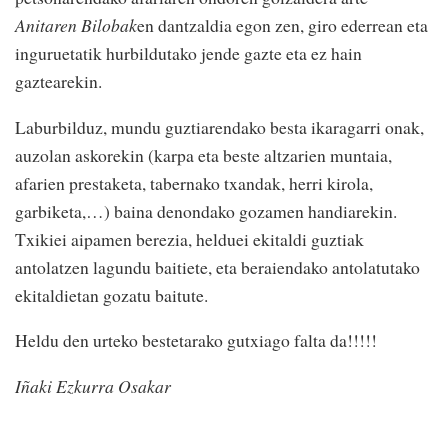
Anitaren Bilobak
en dantzaldia egon zen, giro ederrean eta
inguruetatik hurbildutako jende gazte eta ez hain
gaztearekin.
Laburbilduz, mundu guztiarendako besta ikaragarri onak,
auzolan askorekin (karpa eta beste altzarien muntaia,
afarien prestaketa, tabernako txandak, herri kirola,
garbiketa,…) baina denondako gozamen handiarekin.
Txikiei aipamen berezia, helduei ekitaldi guztiak
antolatzen lagundu baitiete, eta beraiendako antolatutako
ekitaldietan gozatu baitute.
Heldu den urteko bestetarako gutxiago falta da!!!!!
Iñaki Ezkurra Osakar