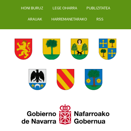
HONI BURUZ
LEGE OHARRA
PUBLIZITATEA
ARAUAK
HARREMANETARAKO
RSS