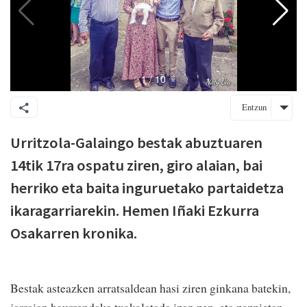
Entzun
Urritzola-Galaingo bestak abuztuaren
14tik 17ra ospatu ziren, giro alaian, bai
herriko eta baita inguruetako partaidetza
ikaragarriarekin. Hemen Iñaki Ezkurra
Osakarren kronika.
Bestak asteazken arratsaldean hasi ziren ginkana batekin,