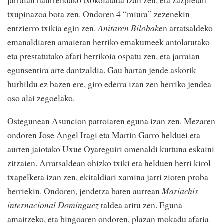
jarraian haurrendako txokolatada izan zen, eta zazpietan
txupinazoa bota zen. Ondoren 4 “miura” zezenekin
entzierro txikia egin zen.
Anitaren Bilobak
en arratsaldeko
emanaldiaren amaieran herriko emakumeek antolatutako
eta prestatutako afari herrikoia ospatu zen, eta jarraian
egunsentira arte dantzaldia. Gau hartan jende askorik
hurbildu ez bazen ere, giro ederra izan zen herriko jendea
oso alai zegoelako.
Ostegunean Asuncion patroiaren eguna izan zen. Mezaren
ondoren Jose Angel Iragi eta Martin Garro helduei eta
aurten jaiotako Uxue Oyareguiri omenaldi kuttuna eskaini
zitzaien. Arratsaldean ohizko txiki eta helduen herri kirol
txapelketa izan zen, ekitaldiari xamina jarri zioten proba
berriekin. Ondoren, jendetza baten aurrean
Mariachis
internacional Dominguez
taldea aritu zen. Eguna
amaitzeko, eta bingoaren ondoren, plazan mokadu afaria