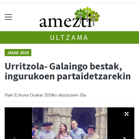
ULTZAMA
JAIAK 2019
Urritzola- Galaingo bestak,
ingurukoen partaidetzarekin
Iñaki Ezkurra Osakar
2019ko abuztuaren 26a