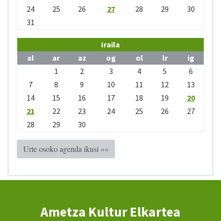
24
25
26
27
28
29
30
31
Iraila
al
ar
az
og
ol
lr
ig
1
2
3
4
5
6
7
8
9
10
11
12
13
14
15
16
17
18
19
20
21
22
23
24
25
26
27
28
29
30
Urte osoko agenda ikusi »»
Ametza Kultur Elkartea