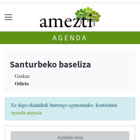
AGENDA
Santurbeko baseliza
Gaskue
Odieta
Ez dago ekitaldirik hurrengo egunotarako, kontsultatu
agenda nagusia
.
Agenda osoa