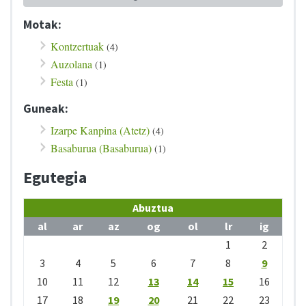
Motak:
Kontzertuak
(4)
Auzolana
(1)
Festa
(1)
Guneak:
Izarpe Kanpina (Atetz)
(4)
Basaburua (Basaburua)
(1)
Egutegia
Abuztua
al
ar
az
og
ol
lr
ig
1
2
3
4
5
6
7
8
9
10
11
12
13
14
15
16
17
18
19
20
21
22
23