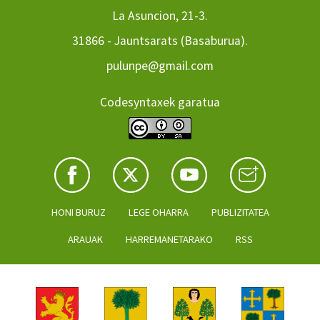
La Asuncion, 21-3.
31866 - Jauntsarats (Basaburua).
pulunpe@gmail.com
Codesyntaxek garatua
HONI BURUZ
LEGE OHARRA
PUBLIZITATEA
ARAUAK
HARREMANETARAKO
RSS