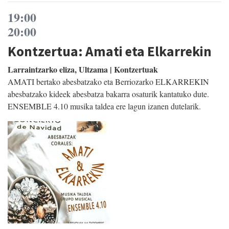
19:00
20:00
Kontzertua: Amati eta Elkarrekin
Larraintzarko eliza, Ultzama | Kontzertuak
AMATI bertako abesbatzako eta Berriozarko ELKARREKIN
abesbatzako kideek abesbatza bakarra osaturik kantatuko dute.
ENSEMBLE 4.10 musika taldea ere lagun izanen dutelarik.