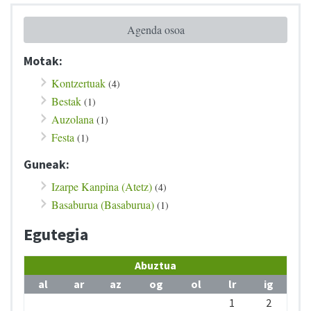
Agenda osoa
Motak:
Kontzertuak
(4)
Bestak
(1)
Auzolana
(1)
Festa
(1)
Guneak:
Izarpe Kanpina (Atetz)
(4)
Basaburua (Basaburua)
(1)
Egutegia
Abuztua
al
ar
az
og
ol
lr
ig
1
2