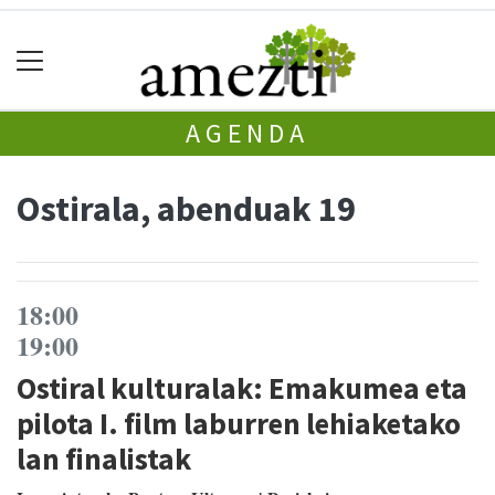
AGENDA
Ostirala, abenduak 19
18:00
19:00
Ostiral kulturalak: Emakumea eta
pilota I. film laburren lehiaketako
lan finalistak