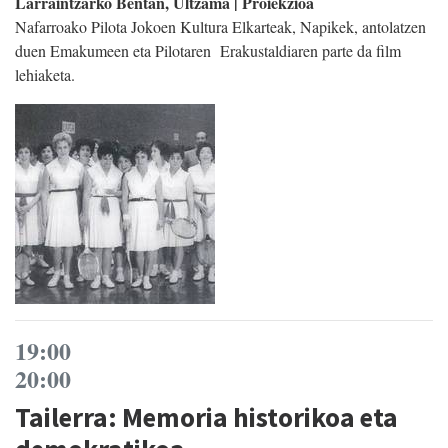
Larraintzarko Bentan, Ultzama | Proiekzioa
Nafarroako Pilota Jokoen Kultura Elkarteak, Napikek, antolatzen
duen Emakumeen eta Pilotaren Erakustaldiaren parte da film
lehiaketa.
19:00
20:00
Tailerra: Memoria historikoa eta