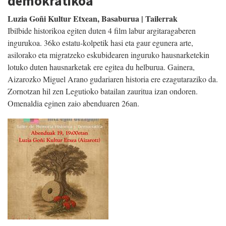
demokratikoa
Luzia Goñi Kultur Etxean, Basaburua | Tailerrak
Ibilbide historikoa egiten duten 4 film labur argitaragaberen
ingurukoa. 36ko estatu-kolpetik hasi eta gaur egunera arte,
asilorako eta migratzeko eskubidearen inguruko hausnarketekin
lotuko duten hausnarketak ere egitea du helburua. Gainera,
Aizarozko Miguel Arano gudariaren historia ere ezagutaraziko da.
Zornotzan hil zen Legutioko batailan zauritua izan ondoren.
Omenaldia eginen zaio abenduaren 26an.