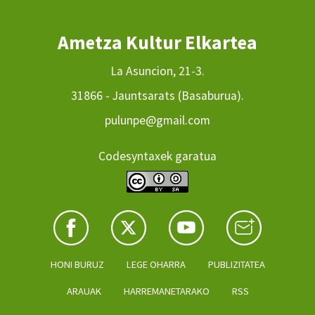
Ametza Kultur Elkartea
La Asuncion, 21-3.
31866 - Jauntsarats (Basaburua).
pulunpe@gmail.com
Codesyntaxek garatua
HONI BURUZ
LEGE OHARRA
PUBLIZITATEA
ARAUAK
HARREMANETARAKO
RSS