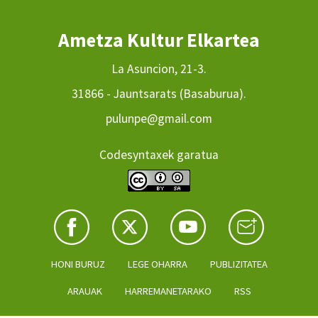
Ametza Kultur Elkartea
La Asuncion, 21-3.
31866 - Jauntsarats (Basaburua).
pulunpe@gmail.com
Codesyntaxek garatua
HONI BURUZ
LEGE OHARRA
PUBLIZITATEA
ARAUAK
HARREMANETARAKO
RSS