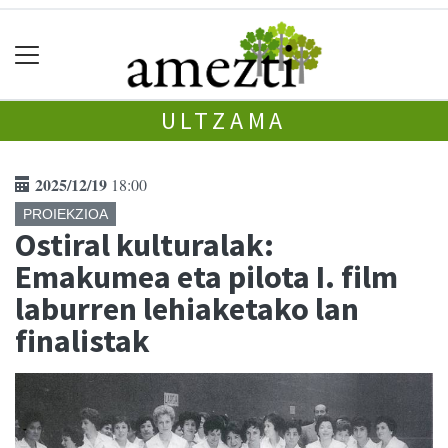
ULTZAMA
2025/12/19
18:00
PROIEKZIOA
Ostiral kulturalak:
Emakumea eta pilota I. film
laburren lehiaketako lan
finalistak