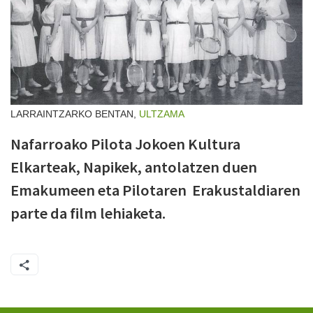
LARRAINTZARKO BENTAN,
ULTZAMA
Nafarroako Pilota Jokoen Kultura
Elkarteak, Napikek, antolatzen duen
Emakumeen eta Pilotaren Erakustaldiaren
parte da film lehiaketa.